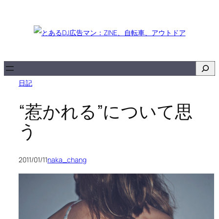
内
容
を
ス
キ
検
ッ
索
日記
プ
“惹かれる”について思
う
2011/01/11
naka_chang