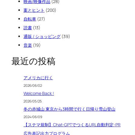
映画/映像作品
(28)
案とヒント
(200)
自転車
(27)
読書
(13)
通販 / ショッピング
(39)
音楽
(19)
最近の投稿
アメリカに行く
2026/06/02
Welcome Back !
2026/05/25
冬の赤城山 東京から3時間で行く日帰り雪山登山
2024/06/09
【ステマ規制】Chat-GPTでつくるURL自動判定-PR
広告表記出力プログラム