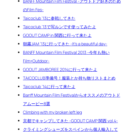
BANFF Mountain Film Festival -アウトドア好きのため
のFilm Fes-
Taicoclub ’13に参戦してきた
Taicoclub ’13で写ルンです使ってみたよ
GOOUT CAMP in 関西に行って来たよ
朝霧JAM ’13に行ってきた -It’s a beautiful day-
BANFF Mountain Film Festival 2013 -今年も熱い
Film×Outdoor-
GOOUT JAMBOREE 2014に行って来たよ
TAICOCLUB準備号！服装とか持ち物リストまとめ
Taicoclub ’14に行って来たよ
Banff Mountain Film Festivalからオススメのアウトド
アムービー8選
Climbing with my broken left leg
京都でキャンプしてきた -GOOUT CAMP 関西 vol.4-
クライミングシューズをスペインから個人輸入して