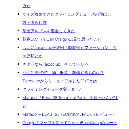
みた
サイズ攻めすぎたクライミングシューズの伸ばし
方・慣らし方
須磨アルプスを縦走してきた
朝霧JAM’17でCarl CraigのDJ見て思ったこと
ついにTaicoclub最終回！時間帯別ファッション、ウ
ェア類とか
さようならTaicoclub、そしてFFKTヘ
FFKT2019の持ち物、服装、準備するものは？
TaicoclubからリニューアルしたFFKTとは
クライミングチョーク変えました
Matador「Beast28 Technical Pack」を買ったんだけ
ど
Matador – BEAST 28 TECHNICAL PACK（レビュー）
Googleのマップを使ってGerminBaseCampのルート