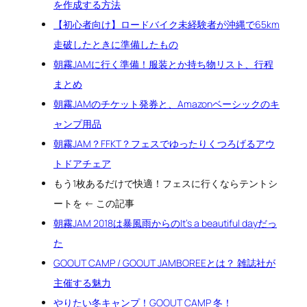
を作成する方法
【初心者向け】ロードバイク未経験者が沖縄で65km
走破したときに準備したもの
朝霧JAMに行く準備！服装とか持ち物リスト、行程
まとめ
朝霧JAMのチケット発券と、Amazonベーシックのキ
ャンプ用品
朝霧JAM？FFKT？フェスでゆったりくつろげるアウ
トドアチェア
もう1枚あるだけで快適！フェスに行くならテントシ
ートを ← この記事
朝霧JAM 2018は暴風雨からのIt’s a beautiful dayだっ
た
GOOUT CAMP / GOOUT JAMBOREEとは？ 雑誌社が
主催する魅力
やりたい冬キャンプ！GOOUT CAMP 冬！