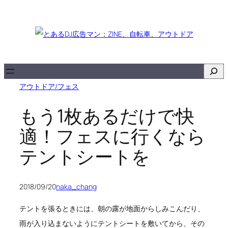
内
容
を
ス
キ
検
ッ
索
アウトドア/フェス
プ
もう1枚あるだけで快
適！フェスに行くなら
テントシートを
2018/09/20
naka_chang
テントを張るときには、朝の露が地面からしみこんだり、
雨が入り込まないようにテントシートを敷いてから、その