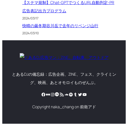
【ステマ規制】Chat-GPTでつくるURL自動判定-PR
広告表記出力プログラム
2024/03/17
快晴の厳冬期谷川岳で去年のリベンジ山行
2024/03/10
とあるDJの備忘録：広告企画、ZINE、フェス、クライミン
グ、映画、あとオモロイものぜんぶ。
Facebook
Flickr
Instagram
Last.fm
RSS フィード
SoundCloud
Spotify
Tumblr
Twitter
YouTube
Copyright naka_chang on 前衛アド