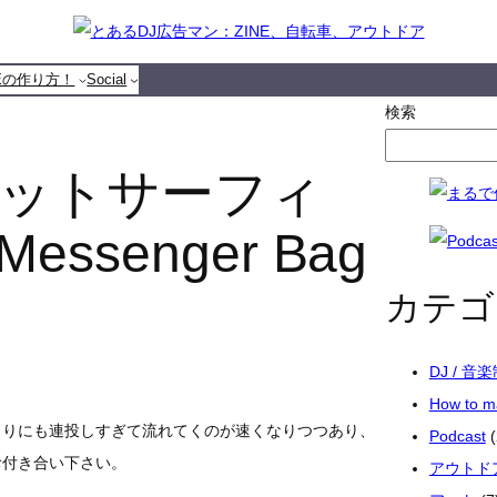
NEの作り方！
Social
検索
ットサーフィ
Messenger Bag
カテゴ
DJ / 音
How to 
あまりにも連投しすぎて流れてくのが速くなりつつあり、
Podcast
(
お付き合い下さい。
アウトド