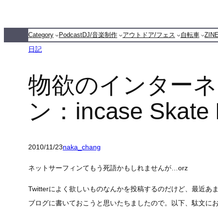
内
容
Category
Podcast
DJ/音楽制作
アウトドア/フェス
自転車
ZI
を
日記
ス
キ
物欲のインターネ
ッ
プ
ン：incase Skate 
2010/11/23
naka_chang
ネットサーフィンてもう死語かもしれませんが…orz
Twitterによく欲しいものなんかを投稿するのだけど、最近
ブログに書いておこうと思いたちましたので。以下、駄文に