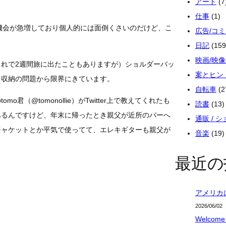
アート
(7
仕事
(1)
る機会が急増しており個人的には面倒くさいのだけど、こ
広告/コ
日記
(159
映画/映
れで2週間旅に出たこともありますが）ショルダーバッ
案とヒン
と収納の問題から限界にきています。
自転車
(2
（@tomonollie）がTwitter上で教えてくれたも
読書
(13)
あるんですけど、年末に帰ったとき親父が近所のバーへ
通販 / 
ジャケットとか平気で使ってて、エレキギターも親父が
音楽
(19)
最近の
アメリカ
2026/06/02
Welcome 