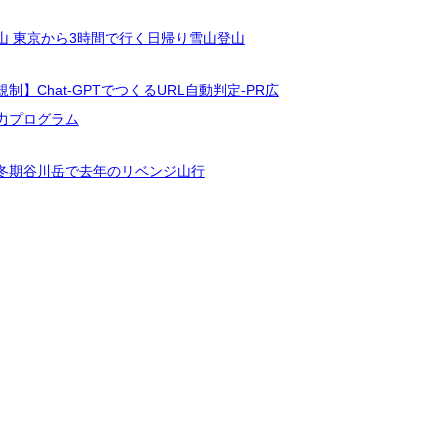
山 東京から3時間で行く日帰り雪山登山
制】Chat-GPTでつくるURL自動判定-PR広
力プログラム
冬期谷川岳で去年のリベンジ山行