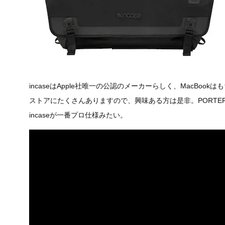
incaseはApple社唯一の公認のメーカーらしく、MacBookは
ストアにたくさんありますので、興味ある方は是非。PORTE
incaseが一番プロ仕様みたい。