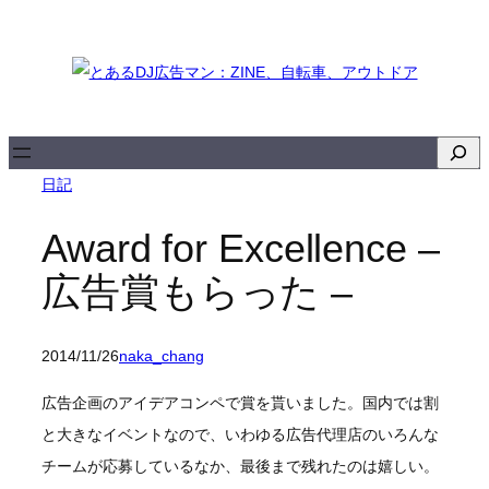
内
容
を
ス
キ
検
ッ
索
日記
プ
Award for Excellence –
広告賞もらった –
2014/11/26
naka_chang
広告企画のアイデアコンペで賞を貰いました。国内では割
と大きなイベントなので、いわゆる広告代理店のいろんな
チームが応募しているなか、最後まで残れたのは嬉しい。