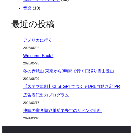
音楽
(19)
最近の投稿
アメリカに行く
2026/06/02
Welcome Back !
2026/05/25
冬の赤城山 東京から3時間で行く日帰り雪山登山
2024/06/09
【ステマ規制】Chat-GPTでつくるURL自動判定-PR
広告表記出力プログラム
2024/03/17
快晴の厳冬期谷川岳で去年のリベンジ山行
2024/03/10