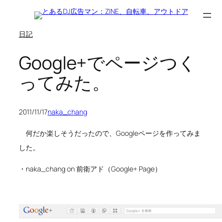
内
容
日記
を
ス
Google+でページつく
キ
ってみた。
ッ
プ
2011/11/17
naka_chang
何だか楽しそうだったので、Googleページを作ってみま
した。
・naka_chang on 前衛アド（Google+ Page）