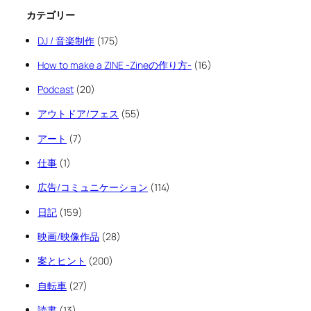
カテゴリー
DJ / 音楽制作
(175)
How to make a ZINE -Zineの作り方-
(16)
Podcast
(20)
アウトドア/フェス
(55)
アート
(7)
仕事
(1)
広告/コミュニケーション
(114)
日記
(159)
映画/映像作品
(28)
案とヒント
(200)
自転車
(27)
読書
(13)