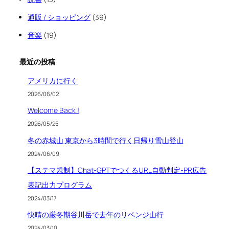
通販 / ショッピング
(39)
音楽
(19)
最近の投稿
アメリカに行く
2026/06/02
Welcome Back !
2026/05/25
冬の赤城山 東京から3時間で行く日帰り雪山登山
2024/06/09
【ステマ規制】Chat-GPTでつくるURL自動判定-PR広告
表記出力プログラム
2024/03/17
快晴の厳冬期谷川岳で去年のリベンジ山行
2024/03/10