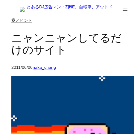
内
容
案とヒント
を
ス
ニャンニャンしてるだ
キ
けのサイト
ッ
プ
2011/06/06
naka_chang