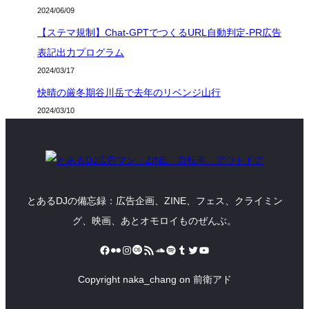
2024/06/09
【ステマ規制】Chat-GPTでつくるURL自動判定-PR広告
表記出力プログラム
2024/03/17
快晴の厳冬期谷川岳で去年のリベンジ山行
2024/03/10
とあるDJの備忘録：広告企画、ZINE、フェス、クライミン
グ、映画、あとオモロイものぜんぶ。
Facebook
Flickr
Instagram
Last.fm
RSS フィード
SoundCloud
Spotify
Tumblr
Twitter
YouTube
Copyright naka_chang on 前衛アド