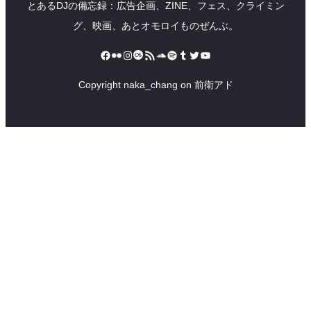
とあるDJの備忘録：広告企画、ZINE、フェス、クライミン
グ、映画、あとオモロイものぜんぶ。
Facebook
Flickr
Instagram
Last.fm
RSS フィード
SoundCloud
Spotify
Tumblr
Twitter
YouTube
Copyright naka_chang on 前衛アド