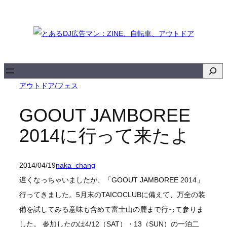
内
容
を
ス
キ
検
ッ
索
アウトドア/フェス
プ
GOOUT JAMBOREE
2014に行って来たよ
2014/04/19
naka_chang
遅くなっちゃいましたが、「GOOUT JAMBOREE 2014」
行ってきました。5月末のTAICOCLUBに備えて、万全の装
備を試してみる意味も含めて富士山の麓まで行って参りま
した。 参加したのは4/12（SAT）・13（SUN）の一泊二