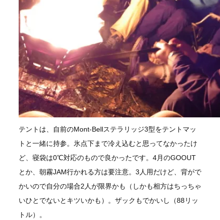
テントは、自前のMont-Bellステラリッジ3型をテントマッ
トと一緒に持参。氷点下まで冷え込むと思ってなかったけ
ど、寝袋は0℃対応のもので良かったです。4月のGOOUT
とか、朝霧JAM行かれる方は要注意。3人用だけど、背がで
かいので自分の場合2人が限界かも（しかも相方はちっちゃ
いひとでないとキツいかも）。ザックもでかいし（88リッ
トル）。