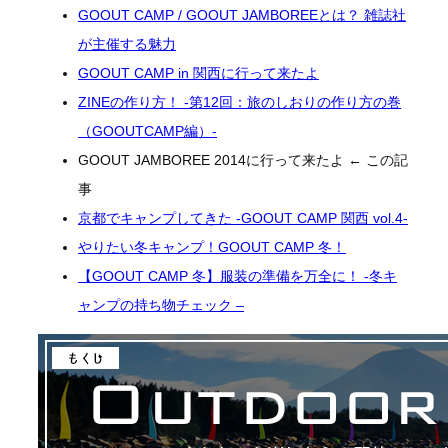
GOOUT CAMP / GOOUT JAMBOREEとは？ 雑誌社
が主催する魅力
GOOUT CAMP in 関西に行って来たよ
ZINEの作り方！ -第12回：旅のしおりの作り方の巻
（GOOUTCAMP編）-
GOOUT JAMBOREE 2014に行って来たよ ← この記
事
京都でキャンプしてきた -GOOUT CAMP 関西 vol.4-
やりたい冬キャンプ！GOOUT CAMP 冬！
【GOOUT CAMP 冬】服装の準備を万全に！ -冬キ
ャンプの持ち物チェック –
関
連
ま
と
め
ペ