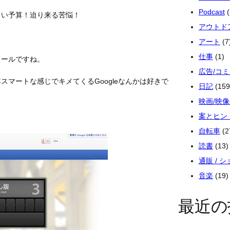
Podcast
(
しい予算！迫り来る苦悩！
アウトド
アート
(7
仕事
(1)
フールですね。
広告/コ
マートな感じでキメてくるGoogleなんかは好きで
日記
(159
映画/映
案とヒン
自転車
(2
読書
(13)
通販 / 
音楽
(19)
最近の