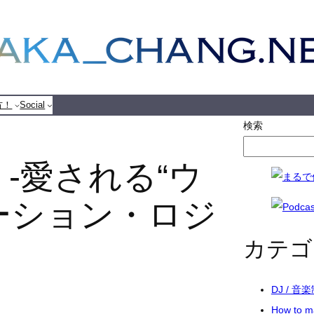
方！
Social
検索
-愛される“ウ
ーション・ロジ
カテゴ
DJ / 音
How to 