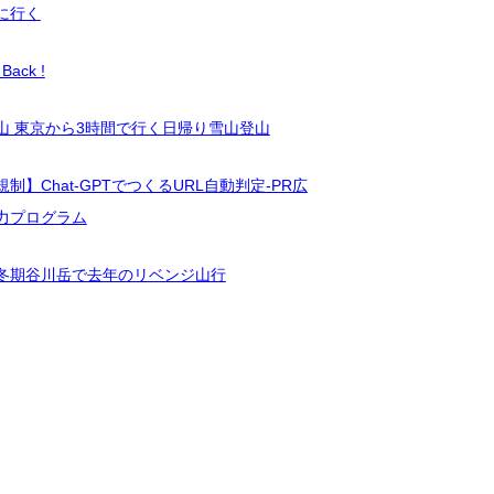
に行く
Back !
山 東京から3時間で行く日帰り雪山登山
制】Chat-GPTでつくるURL自動判定-PR広
力プログラム
冬期谷川岳で去年のリベンジ山行