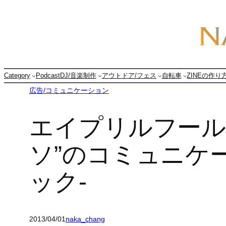
内
容
を
ス
キ
Category
Podcast
DJ/音楽制作
アウトドア/フェス
自転車
ZINEの作り
ッ
広告/コミュニケーション
プ
エイプリルフール 
ソ”のコミュニケ
ック-
2013/04/01
naka_chang