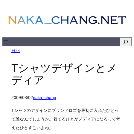
内
容
を
ス
キ
検
ッ
索
日記
プ
Tシャツデザインとメ
ディア
2009/08/02
naka_chang
Tシャツのデザインにブランドロゴを最初に入れたひとっ
て誰なんでしょうか。着てるひとがメディアになるって考
えたひとすごいよね。