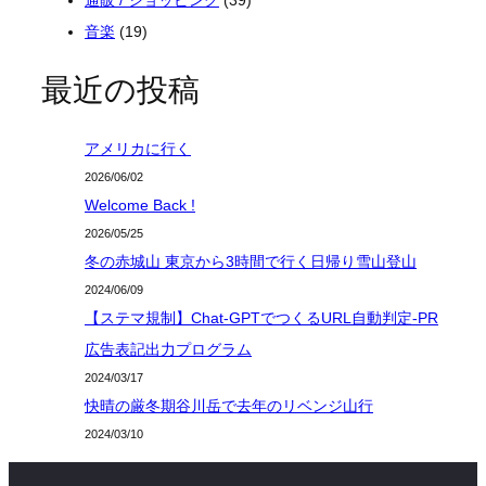
音楽
(19)
最近の投稿
アメリカに行く
2026/06/02
Welcome Back !
2026/05/25
冬の赤城山 東京から3時間で行く日帰り雪山登山
2024/06/09
【ステマ規制】Chat-GPTでつくるURL自動判定-PR
広告表記出力プログラム
2024/03/17
快晴の厳冬期谷川岳で去年のリベンジ山行
2024/03/10