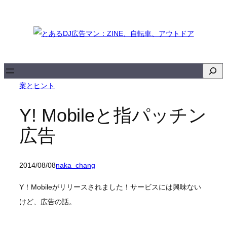
内
容
を
ス
キ
検
ッ
索
案とヒント
プ
Y! Mobileと指パッチン
広告
2014/08/08
naka_chang
Y！Mobileがリリースされました！サービスには興味ない
けど、広告の話。