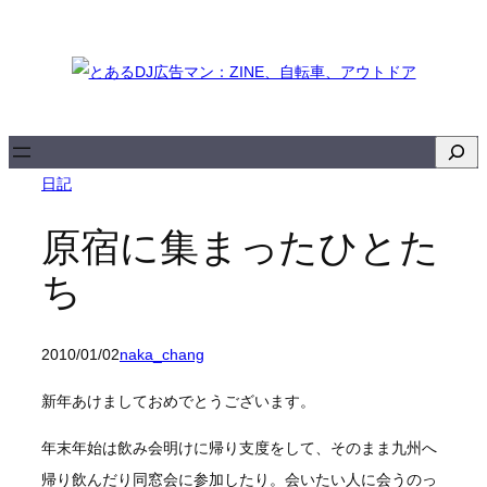
内
容
を
ス
キ
検
ッ
索
日記
プ
原宿に集まったひとた
ち
2010/01/02
naka_chang
新年あけましておめでとうございます。
年末年始は飲み会明けに帰り支度をして、そのまま九州へ
帰り飲んだり同窓会に参加したり。会いたい人に会うのっ