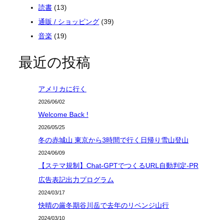
読書
(13)
通販 / ショッピング
(39)
音楽
(19)
最近の投稿
アメリカに行く
2026/06/02
Welcome Back !
2026/05/25
冬の赤城山 東京から3時間で行く日帰り雪山登山
2024/06/09
【ステマ規制】Chat-GPTでつくるURL自動判定-PR
広告表記出力プログラム
2024/03/17
快晴の厳冬期谷川岳で去年のリベンジ山行
2024/03/10