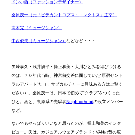
ドン小西（ファッションデザイナー）
桑原茂一（元「ピテカントロプス・エレクトス」主宰）
高木完（ミュージシャン）
中西俊夫（ミュージシャン）
などなど・・・
矢崎泰久・浅井愼平・操上和美・大川ひとみを結びつける
のは、７０年代当時、神宮前交差に面していた“原宿セント
ラルアパート”だ（←サブカルチャーに興味ある方はご覧く
ださい）。桑原茂一は、日本で初めて“クラブ”をつくった
ひと。あと、裏原系の先駆者
Neighborhood
の設立メンバー
など。
なかでもやっぱりいいなと思ったのが、操上和美のインタ
ビュー。氏は、カジュアルウェアブランド：VANの昔の広