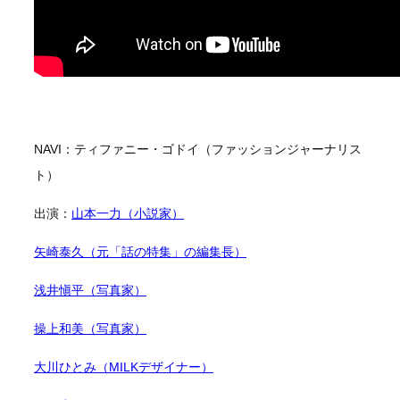
NAVI：ティファニー・ゴドイ（ファッションジャーナリス
ト）
出演：
山本一力（小説家）
矢崎泰久（元「話の特集」の編集長）
浅井愼平（写真家）
操上和美（写真家）
大川ひとみ（MILKデザイナー）