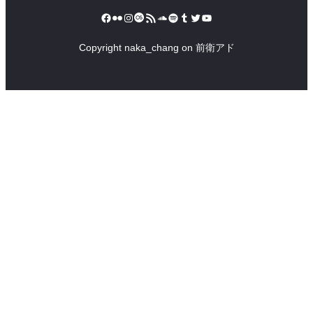
Facebook
Flickr
Instagram
Last.fm
RSS フィード
SoundCloud
Spotify
Tumblr
Twitter
YouTube
Copyright naka_chang on 前衛アド