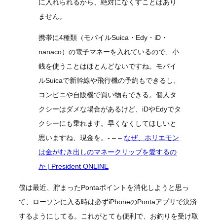
に入れられるから、絶対になくすことはあり
ません。
携帯に4種類（モバイルSuica・Edy・iD・
nanaco）の電子マネーを入れているので、小
銭を使うことはほとんどないですね。モバイ
ルSuicaで新幹線や飛行機の予約もできるし、
コンビニや自販機で買い物もできる。個人タ
クシーはダメな場合があるけど、iDやEdyでタ
クシーにも乗れます。早くなくしてほしいと
思いますね、現金を。- – –
なぜ、ホリエモン
は金がむき出しのマネークリップを愛するの
か | President ONLINE
僕は最近、貯まったPontaポイントを消化しようと思っ
て、ローソンに入る時は必ずiPhoneのPontaアプリで決済
するようにしてる。これがとても便利で、お釣りを受け取