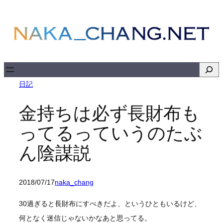
内
容
を
ス
キ
検
ッ
索
日記
プ
金持ちは必ず長財布も
ってるっていうのたぶ
ん陰謀説
2018/07/17
naka_chang
30過ぎると長財布にすべきだよ、というひともいるけど、
何となく迷信じゃないかなあと思ってる。