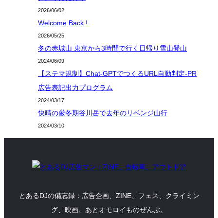
2026/06/02
Welcome Back !
2026/05/25
冬の赤城山 東京から3時間で行く日帰り雪山登山
2024/06/09
【ステマ規制】Chat-GPTでつくるURL自動判定-PR
広告表記出力プログラム
2024/03/17
快晴の厳冬期谷川岳で去年のリベンジ山行
2024/03/10
とあるDJの備忘録：広告企画、ZINE、フェス、クライミン
グ、映画、あとオモロイものぜんぶ。