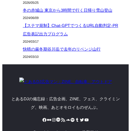
2026/05/25
冬の赤城山 東京から3時間で行く日帰り雪山登山
2024/06/09
【ステマ規制】Chat-GPTでつくるURL自動判定-PR
広告表記出力プログラム
2024/03/17
快晴の厳冬期谷川岳で去年のリベンジ山行
2024/03/10
とあるDJの備忘録：広告企画、ZINE、フェス、クライミン
グ、映画、あとオモロイものぜんぶ。
Facebook
Flickr
Instagram
Last.fm
RSS フィード
SoundCloud
Spotify
Tumblr
Twitter
YouTube