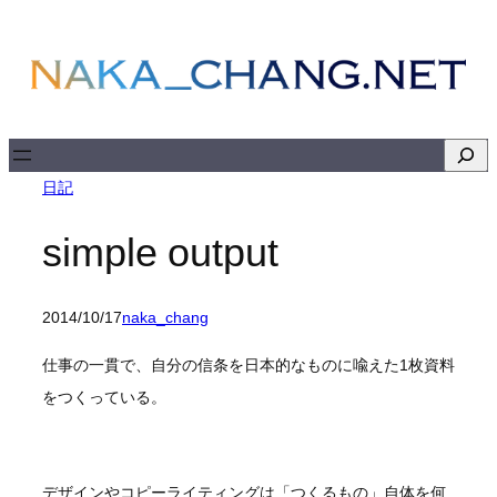
内
容
を
ス
キ
検
ッ
索
日記
プ
simple output
2014/10/17
naka_chang
仕事の一貫で、自分の信条を日本的なものに喩えた1枚資料
をつくっている。
デザインやコピーライティングは「つくるもの」自体を何