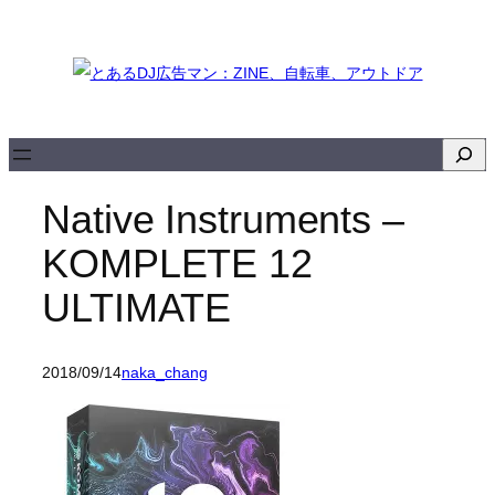
内
容
を
ス
キ
検
ッ
索
Native Instruments –
プ
KOMPLETE 12
ULTIMATE
2018/09/14
naka_chang