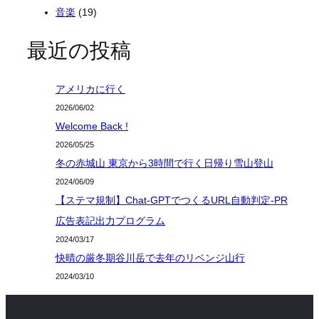
音楽
(19)
最近の投稿
アメリカに行く
2026/06/02
Welcome Back !
2026/05/25
冬の赤城山 東京から3時間で行く日帰り雪山登山
2024/06/09
【ステマ規制】Chat-GPTでつくるURL自動判定-PR
広告表記出力プログラム
2024/03/17
快晴の厳冬期谷川岳で去年のリベンジ山行
2024/03/10