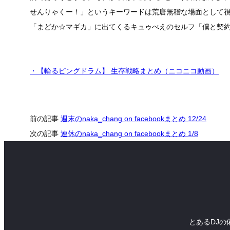
せんりゃくー！」というキーワードは荒唐無稽な場面として
「まどか☆マギカ」に出てくるキュゥべえのセルフ「僕と契
・【輪るピングドラム】 生存戦略まとめ（ニコニコ動画）
前の記事
週末のnaka_chang on facebookまとめ 12/24
次の記事
連休のnaka_chang on facebookまとめ 1/8
とあるDJの