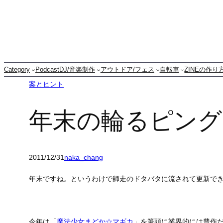
内
容
を
ス
キ
Category
Podcast
DJ/音楽制作
アウトドア/フェス
自転車
ZINEの作り
ッ
案とヒント
プ
年末の輪るピング
2011/12/31
naka_chang
年末ですね。というわけで師走のドタバタに流されて更新できて
今年は「
魔法少女まどか☆マギカ
」を筆頭に業界的には豊作だ