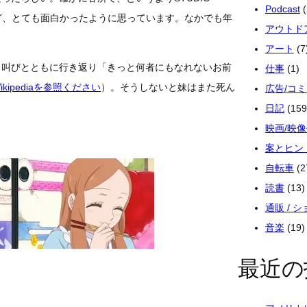
Podcast
(
けど、とても面白かったように思っています。なかでも年
アウトド
アート
(7
う叫びとともに行き返り「きっと何者にもなれないお前
仕事
(1)
kipediaを参照ください
）。そうしないと妹はまた死ん
広告/コ
日記
(159
映画/映
案とヒン
自転車
(2
読書
(13)
通販 / 
音楽
(19)
最近の