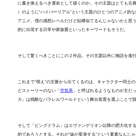
に書き換えるべき運命として描くのか。その主題はとても古典的だけ
）のように“ハイパーリアル”という主題のひとつのアニメ的な解
アニメ、僕の感想レベルだけど結構似てるんじゃないかと思
的に出現する日常や家族愛といったキーワードもそうだ。
そして驚くべきことにこの２作品。その主題以外に物語を進
これまで“萌え”の文脈から出てくるのは、キャラクター同士
どストーリーのない「
空気系
」と呼ばれるようなものが主だ
カ」は残酷なパラレルワールドという舞台装置を選ぶことで脱
そして「ピングドラム」はエヴァンゲリオン以降の肥大化する
的であろうとする。それが“妹が変身する”という要素なんじ