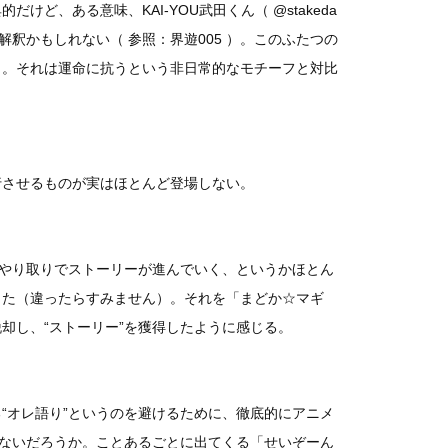
ど、ある意味、KAI-YOU武田くん（ @stakeda
釈かもしれない（ 参照：界遊005 ）。このふたつの
う。それは運命に抗うという非日常的なモチーフと対比
行させるものが実はほとんど登場しない。
のやり取りでストーリーが進んでいく、というかほとん
った（違ったらすみません）。それを「まどか☆マギ
却し、“ストーリー”を獲得したように感じる。
“オレ語り”というのを避けるために、徹底的にアニメ
ゃないだろうか。ことあるごとに出てくる「せいぞーん