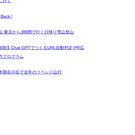
に行く
Back !
山 東京から3時間で行く日帰り雪山登山
制】Chat-GPTでつくるURL自動判定-PR広
力プログラム
冬期谷川岳で去年のリベンジ山行