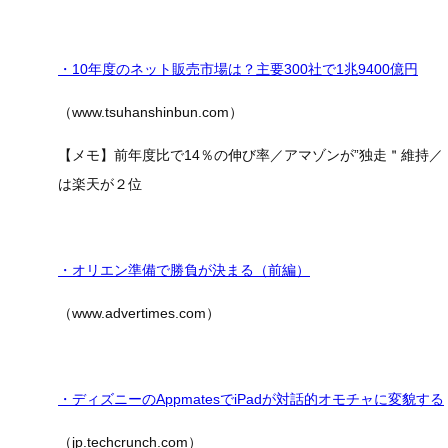
・10年度のネット販売市場は？主要300社で1兆9400億円
（www.tsuhanshinbun.com）
【メモ】前年度比で14％の伸び率／アマゾンが”独走＂維持
は楽天が２位
・オリエン準備で勝負が決まる（前編）
（www.advertimes.com）
・ディズニーのAppmatesでiPadが対話的オモチャに変貌する
（jp.techcrunch.com）