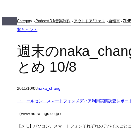
内
容
Category
Podcast
DJ/音楽制作
アウトドア/フェス
自転車
ZI
を
案とヒント
ス
キ
週末のnaka_chang
ッ
プ
とめ 10/8
2011/10/08
naka_chang
・ニールセン「スマートフォンメディア利用実態調査レポート V
（www.netratings.co.jp）
【メモ】パソコン、スマートフォンそれぞれのデバイスごと