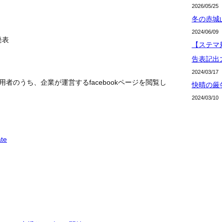
2026/05/25
冬の赤城
2024/06/09
発表
【ステマ規
告表記出
2024/03/17
用者のうち、企業が運営するfacebookページを閲覧し
快晴の厳
2024/03/10
ate