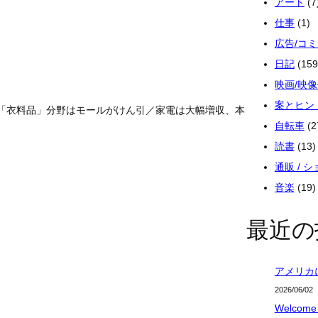
アート
(7
仕事
(1)
広告/コ
日記
(159
映画/映
案とヒン
／「衣料品」分野はモールがけん引／家電は大幅増収、本
自転車
(2
読書
(13)
通販 / 
音楽
(19)
最近の
アメリカ
2026/06/02
Welcome 