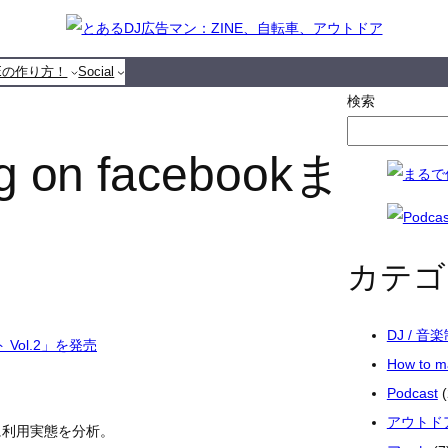
NEの作り方！
Social
検索
 on facebookま
カテゴ
DJ / 音
ol.2」を発売
How to 
Podcast
(
アウトド
に利用実態を分析。