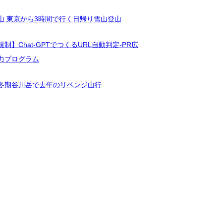
山 東京から3時間で行く日帰り雪山登山
制】Chat-GPTでつくるURL自動判定-PR広
力プログラム
冬期谷川岳で去年のリベンジ山行