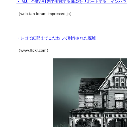
・IMJ、企業が社内で実施するSEOをサポートする「インハウ
（web-tan.forum.impressrd.jp）
・レゴで細部までこだわって制作された廃墟
（www.flickr.com）