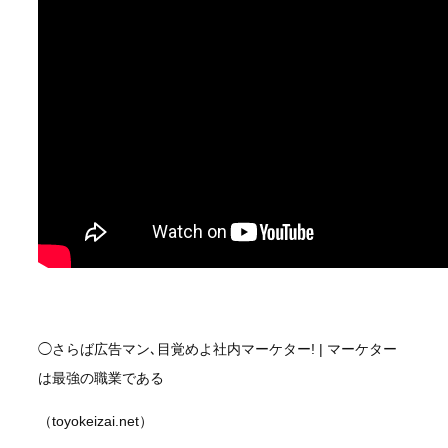
◯さらば広告マン､目覚めよ社内マーケター! | マーケター
は最強の職業である
（toyokeizai.net）