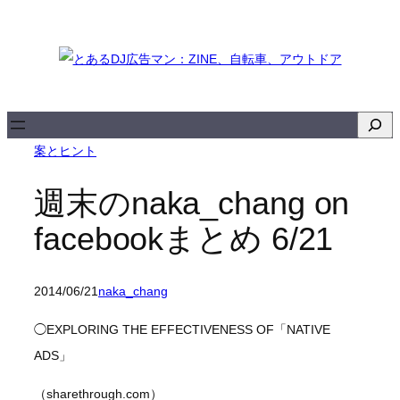
内
容
を
ス
キ
検
ッ
索
案とヒント
プ
週末のnaka_chang on
facebookまとめ 6/21
2014/06/21
naka_chang
◯EXPLORING THE EFFECTIVENESS OF「NATIVE
ADS」
（sharethrough.com）