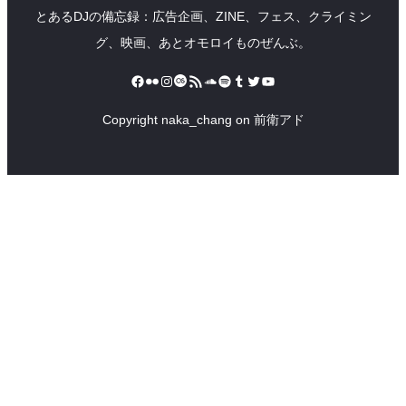
とあるDJの備忘録：広告企画、ZINE、フェス、クライミン
グ、映画、あとオモロイものぜんぶ。
Facebook
Flickr
Instagram
Last.fm
RSS フィード
SoundCloud
Spotify
Tumblr
Twitter
YouTube
Copyright naka_chang on 前衛アド