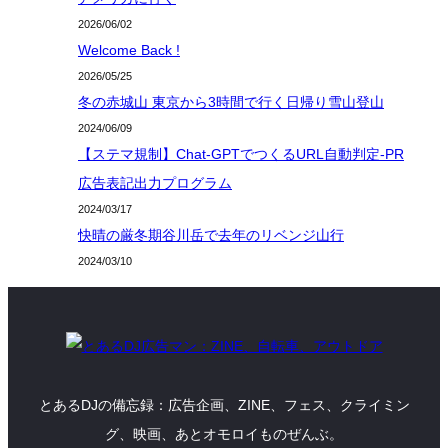
2026/06/02
Welcome Back !
2026/05/25
冬の赤城山 東京から3時間で行く日帰り雪山登山
2024/06/09
【ステマ規制】Chat-GPTでつくるURL自動判定-PR
広告表記出力プログラム
2024/03/17
快晴の厳冬期谷川岳で去年のリベンジ山行
2024/03/10
とあるDJの備忘録：広告企画、ZINE、フェス、クライミン
グ、映画、あとオモロイものぜんぶ。