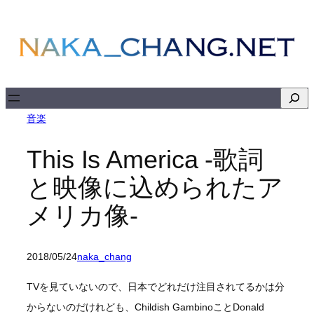
内
容
を
ス
キ
検
ッ
索
音楽
プ
This Is America -歌詞
と映像に込められたア
メリカ像-
2018/05/24
naka_chang
TVを見ていないので、日本でどれだけ注目されてるかは分
からないのだけれども、Childish GambinoことDonald