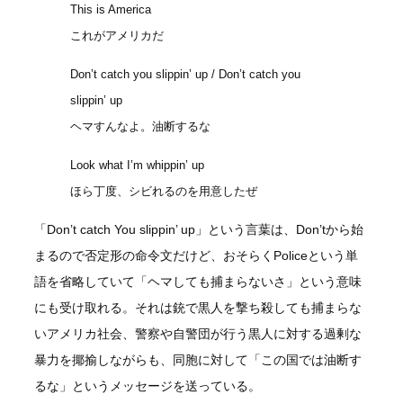
This is America
これがアメリカだ
Don’t catch you slippin’ up / Don’t catch you
slippin’ up
ヘマすんなよ。油断するな
Look what I’m whippin’ up
ほら丁度、シビれるのを用意したぜ
「Don’t catch You slippin’ up」という言葉は、Don’tから始
まるので否定形の命令文だけど、おそらくPoliceという単
語を省略していて「ヘマしても捕まらないさ」という意味
にも受け取れる。それは銃で黒人を撃ち殺しても捕まらな
いアメリカ社会、警察や自警団が行う黒人に対する過剰な
暴力を揶揄しながらも、同胞に対して「この国では油断す
るな」というメッセージを送っている。