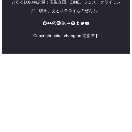
とあるDJの備忘録：広告企画、ZINE、フェス、クライミン
グ、映画、あとオモロイものぜんぶ。
Facebook
Flickr
Instagram
Last.fm
RSS フィード
SoundCloud
Spotify
Tumblr
Twitter
YouTube
Copyright naka_chang on 前衛アド