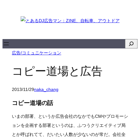
内
容
を
ス
キ
検
ッ
索
広告/コミュニケーション
プ
コピー道場と広告
2013/11/29
naka_chang
コピー道場の話
いまの部署、というか広告会社のなかでもCMやプロモーシ
ョンを企画する部署というのは、ふつうクリエイティブ局
とか呼ばれてて、だいたい人数が少ないのが常だ。会社全