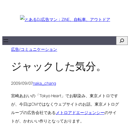
内
容
を
ス
キ
検
ッ
索
広告/コミュニケーション
プ
ジャックした気分。
2009/09/07
naka_chang
宮崎あおいの「Tokyo Heart」でお馴染み、東京メトロです
が、今日はCMではなくウェブサイトのお話。東京メトログ
ループの広告会社である
メトロアドエージェンシー
のサイ
トが、かわいい作りとなっております。