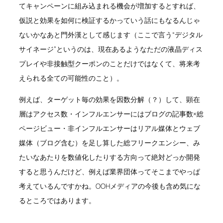
てキャンペーンに組み込まれる機会が増加するとすれば、
仮説と効果を如何に検証するかっていう話にもなるんじゃ
ないかなあと門外漢として感じます（ここで言う“デジタル
サイネージ”というのは、現在あるようなただの液晶ディス
プレイや非接触型クーポンのことだけではなくて、将来考
えられる全ての可能性のこと）。
例えば、ターゲット毎の効果を因数分解（？）して、顕在
層はアクセス数・インフルエンサーにはブログの記事数×総
ページビュー・非インフルエンサーはリアル媒体とウェブ
媒体（ブログ含む）を足し算した総フリークエンシー、み
たいなあたりを数値化したりする方向って絶対どっか開発
すると思うんだけど、例えば業界団体ってそこまでやっぱ
考えているんですかね。OOHメディアの今後も含め気にな
るところではあります。