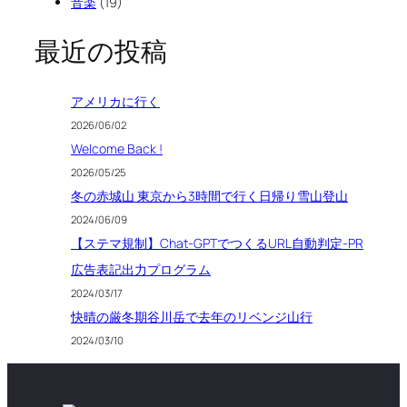
音楽
(19)
最近の投稿
アメリカに行く
2026/06/02
Welcome Back !
2026/05/25
冬の赤城山 東京から3時間で行く日帰り雪山登山
2024/06/09
【ステマ規制】Chat-GPTでつくるURL自動判定-PR
広告表記出力プログラム
2024/03/17
快晴の厳冬期谷川岳で去年のリベンジ山行
2024/03/10