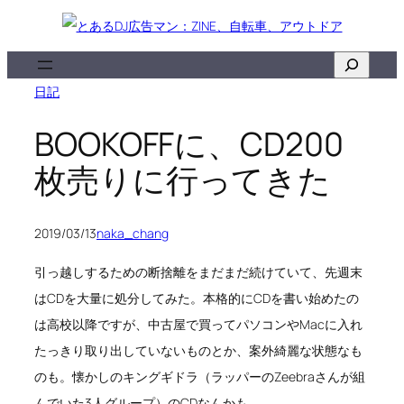
内
容
検
を
索
日記
ス
キ
BOOKOFFに、CD200
ッ
枚売りに行ってきた
プ
2019/03/13
naka_chang
引っ越しするための断捨離をまだまだ続けていて、先週末
はCDを大量に処分してみた。本格的にCDを書い始めたの
は高校以降ですが、中古屋で買ってパソコンやMacに入れ
たっきり取り出していないものとか、案外綺麗な状態なも
のも。懐かしのキングギドラ（ラッパーのZeebraさんが組
んでいた3人グループ）のCDなんかも。