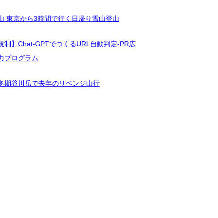
山 東京から3時間で行く日帰り雪山登山
制】Chat-GPTでつくるURL自動判定-PR広
力プログラム
冬期谷川岳で去年のリベンジ山行