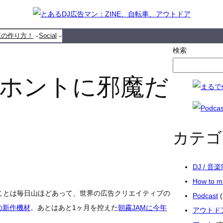
NEの作り方！
Social
検索
ホントに邪魔だ
カテゴ
DJ / 音
How to 
たいことは毎日山ほどあって、世界の広告クリエイティブの
Podcast
(
の新作機材
。あとはあと1ヶ月を控えた
朝霧JAMに今年
アウトド