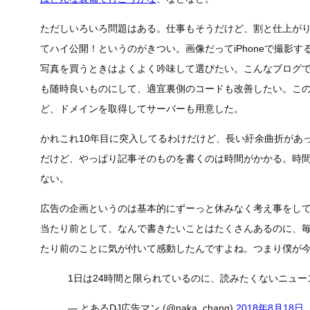
ただしいろいろ問題はある。仕事もそうだけど、割と仕上が
てハイ公開！というのがきつい。画像だってiPhoneで撮影すると
写真を買うときはよくよく吟味して選びたい。こんなブログ
も随時良いものにして、適宜裏側のコードも改善したい。このブ
ど、ドメインを取得してサーバーも用意した。
かれこれ10年目に突入してるわけだけど、長い紆余曲折があ
だけど、やっぱり記事そのものを書くのは時間がかかる。時
ない。
広告の企画というのは基本的にずーっと休みなく考え事をし
当たり前として、なんで書きたいことはたくさんあるのに、
たり前のことに気が付いて感動したんですよね。つまり僕が
1日は24時間と限られているのに、読みたくないニュ
— とあるDJ広告マン (@naka_chang)
2018年8月18日