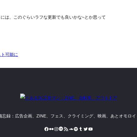
には、このぐらいラフな更新でも良いかな~とか思って
テスト可能に
備忘録：広告企画、ZINE、フェス、クライミング、映画、あとオモロ
Facebook
Flickr
Instagram
Last.fm
RSS フィード
SoundCloud
Spotify
Tumblr
Twitter
YouTube