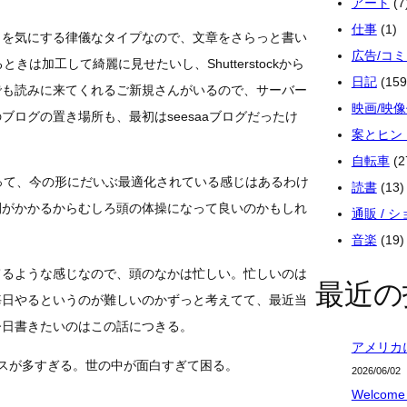
アート
(7
仕事
(1)
りを気にする律儀なタイプなので、文章をさらっと書い
広告/コ
きは加工して綺麗に見せたいし、Shutterstockから
日記
(159
でも読みに来てくれるご新規さんがいるので、サーバー
映画/映
ログの置き場所も、最初はseesaaブログだったけ
案とヒン
自転車
(2
って、今の形にだいぶ最適化されている感じはあるわけ
読書
(13)
間がかかるからむしろ頭の体操になって良いのかもしれ
通販 / 
音楽
(19)
てるような感じなので、頭のなかは忙しい。忙しいのは
最近の
毎日やるというのが難しいのかずっと考えてて、最近当
今日書きたいのはこの話につきる。
アメリカ
ースが多すぎる。世の中が面白すぎて困る。
2026/06/02
Welcome 