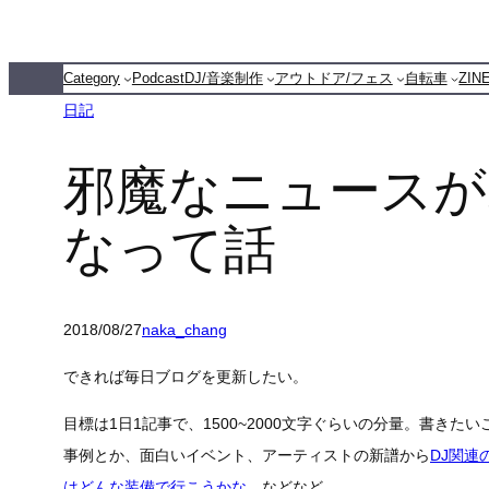
内
容
Category
Podcast
DJ/音楽制作
アウトドア/フェス
自転車
ZI
を
日記
ス
キ
邪魔なニュースが
ッ
プ
なって話
2018/08/27
naka_chang
できれば毎日ブログを更新したい。
目標は1日1記事で、1500~2000文字ぐらいの分量。書き
事例とか、面白いイベント、アーティストの新譜から
DJ関連
はどんな装備で行こうかな
、などなど。