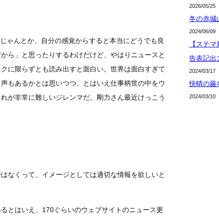
2026/05/25
冬の赤城
2024/06/09
いじゃんとか、自分の感覚からすると本当にどうでも良
【ステマ規
だから」と思ったりするわけだけど、やはりニュースと
告表記出
ックに限らずとも読み出すと面白い。世界は面白すぎて
2024/03/17
う声もあるかとは思いつつ、とはいえ仕事柄世の中をウ
快晴の厳
2024/03/10
これが非常に難しいジレンマだ。剛力さん最近けっこう
ではなくって、イメージとしては適切な情報を欲しいと
るとはいえ、170ぐらいのウェブサイトのニュース更