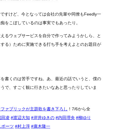
たんですけど、今となっては会社の先輩や同僚もFeedly一
愚痴をこぼしているのは事実でもあったり。
使えるウェブサービスを自分で作ってみようかしら、と
にする）ために実施できる打ち手を考えよとのお題目が
事を書くのは苦手ですね。あ、最近の話でいうと、僕の
そうで、すごく観に行きたいなあと思ったりしていま
ジファブリックが主題歌を書き下ろし
！7/6から全
成田凌
#渡辺大知
#岸井ゆきの
#内田理央
#柳ゆり
スポーツ
#村上淳
#廣木隆一