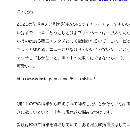
これだわ。
ZOZOの前澤さんと剛力彩芽がSNSでイチャイチャしてもい
いはずで、正直「そっとしとけよプライベートは一般人なん
いうのはある程度エンタメとして配信されるので、このトピ
ちょっと疲れる。ニュース見なけりゃいいじゃないか、とい
ォッチしておかないと、世の中の先取りはできないもので、
可愛いし。
https://www.instagram.com/p/BlnFxixBPko/
別に世の中の情報から隔絶されて隠遁したいとかそういう話
きに欲しいという、非常に現代的な悩みなわけです。
普段はRSSで情報を管理していて、ある程度取捨選択はしてい