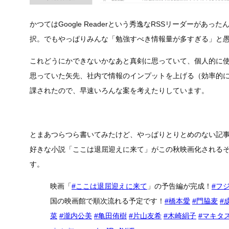
かつてはGoogle Readerという秀逸なRSSリーダーがあっ
択。でもやっぱりみんな「勉強すべき情報量が多すぎる」と
これどうにかできないかなあと真剣に思っていて、個人的に
思っていた矢先、社内で情報のインプットを上げる（効率的
課されたので、早速いろんな案を考えたりしています。
とまあつらつら書いてみたけど、やっぱりとりとめのない記
好きな小説「ここは退屈迎えに来て」がこの秋映画化される
す。
映画「
#ここは退屈迎えに来て
」の予告編が完成！
#フ
国の映画館で順次流れる予定です！
#橋本愛
#門脇麦
#
菜
#瀧内公美
#亀田侑樹
#片山友希
#木崎絹子
#マキタ