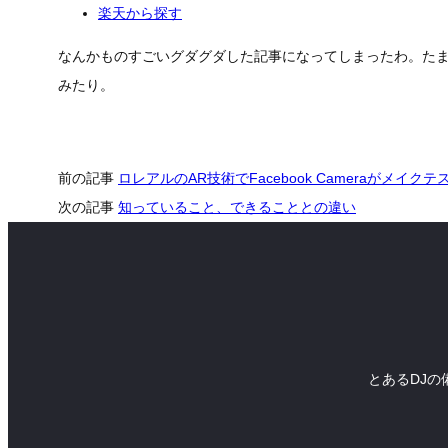
楽天から探す
なんかものすごいグダグダした記事になってしまったわ。たま
みたり。
前の記事
ロレアルのAR技術でFacebook Cameraがメイク
次の記事
知っていること、できることとの違い
とあるDJの