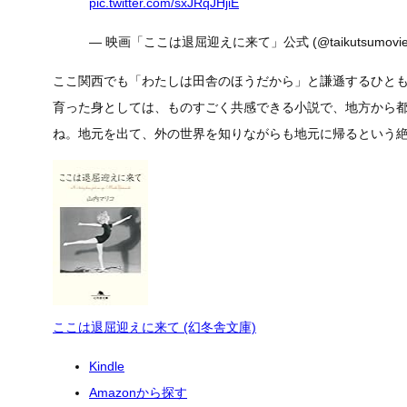
pic.twitter.com/sxJRqJHjiE
— 映画「ここは退屈迎えに来て」公式 (@taikutsumovi
ここ関西でも「わたしは田舎のほうだから」と謙遜するひと
育った身としては、ものすごく共感できる小説で、地方から
ね。地元を出て、外の世界を知りながらも地元に帰るという
ここは退屈迎えに来て (幻冬舎文庫)
Kindle
Amazonから探す