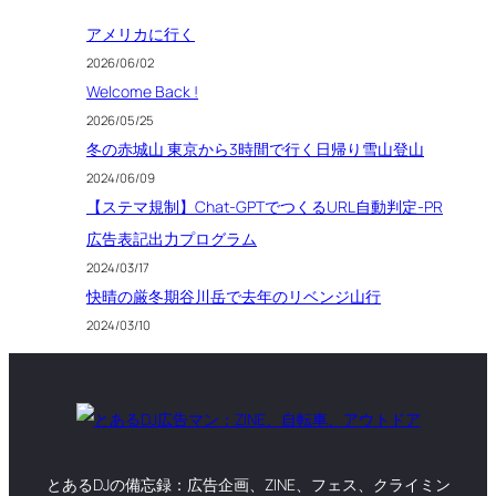
アメリカに行く
2026/06/02
Welcome Back !
2026/05/25
冬の赤城山 東京から3時間で行く日帰り雪山登山
2024/06/09
【ステマ規制】Chat-GPTでつくるURL自動判定-PR
広告表記出力プログラム
2024/03/17
快晴の厳冬期谷川岳で去年のリベンジ山行
2024/03/10
とあるDJの備忘録：広告企画、ZINE、フェス、クライミン