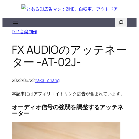
内
容
検
を
索
DJ / 音楽制作
ス
キ
FX AUDIOのアッテネー
ッ
ター -AT-02J-
プ
2022/05/22
naka_chang
本記事にはアフィリエイトリンク広告が含まれています。
オーディオ信号の強弱を調整するアッテネ
ーター