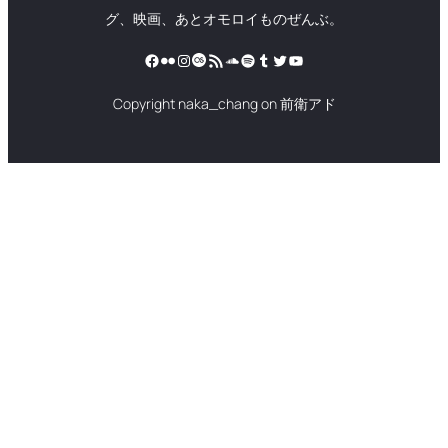
グ、映画、あとオモロイものぜんぶ。
Facebook
Flickr
Instagram
Last.fm
RSS フィード
SoundCloud
Spotify
Tumblr
Twitter
YouTube
Copyright naka_chang on 前衛アド