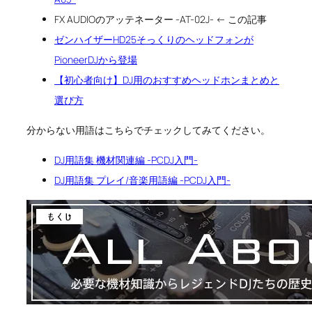
FX AUDIOのアッテネーター -AT-02J- ← この記事
ゼンハイザーHD25そっくりのヘッドフォンが
PioneerDJから登場
【初心者向け】DJ用のおすすめヘッドホンまとめと
選び方
分からない用語はこちらでチェックしてみてください。
DJ用語集 機材関連編 -PCDJ入門-
DJ用語集 プレイ/音楽用語編 -PCDJ入門-
関
連
ま
と
め
ペ
ー
ジ