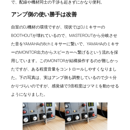
で、配線や機材同士の干渉も起きずにかなり便利。
アンプ側の使い勝手は改善
自室のDJ機材の環境ですが、現状ではDJミキサーの
BOOTHOUTが壊れているので、MASTEROUTから分岐させ
た音をYAMAHAの8chミキサーに繋いで、YAMAHAのミキサ
ーのMONITOR出力からスピーカーへ繋げるという流れを採
用しています。このMONITORが結構操作するのが難しかっ
たですが、ある程度音量をコントロールしやすくなりまし
た。下の写真は、実はアンプ側も調整しているので少々分
かりづらいのですが、感覚値で3倍程度はツマミを動かせる
ようになりました。