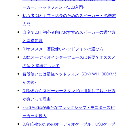
ーカー、ヘッドフォン -PCDJ入門-
初心者DJとカフェ店長のためのスピーカー・PA機材
入門
自宅でDJ！初心者向けおすすめスピーカーの選び方
と基礎知識
DJオススメ！普段使いヘッドフォンの選び方
DJにオーディオインターフェースは必要？オススメ
のA/Iと接続について
普段使いには最強ヘッドフォン -SONY WH-1000XM3
その後-
DJやるならスピーカースタンドは用意しておいた方
が良いって理由
Fluid Audioが新たなフラッグシップ・モニタースピ
ーカーを投入
DJ初心者のためのオーディオケーブル、USBケーブ