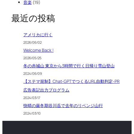
音楽
(19)
最近の投稿
アメリカに行く
2026/06/02
Welcome Back !
2026/05/25
冬の赤城山 東京から3時間で行く日帰り雪山登山
2024/06/09
【ステマ規制】Chat-GPTでつくるURL自動判定-PR
広告表記出力プログラム
2024/03/17
快晴の厳冬期谷川岳で去年のリベンジ山行
2024/03/10