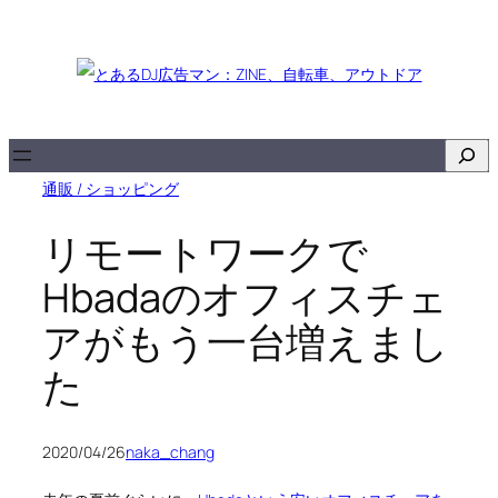
内
容
を
ス
キ
検
ッ
索
通販 / ショッピング
プ
リモートワークで
Hbadaのオフィスチェ
アがもう一台増えまし
た
2020/04/26
naka_chang