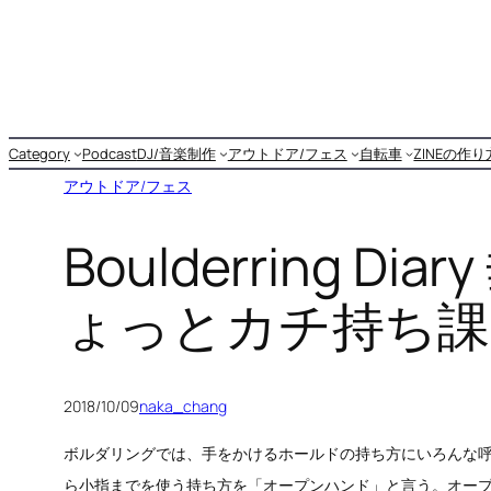
内
容
を
ス
キ
Category
Podcast
DJ/音楽制作
アウトドア/フェス
自転車
ZINEの作
ッ
アウトドア/フェス
プ
Boulderring Di
ょっとカチ持ち課
2018/10/09
naka_chang
ボルダリングでは、手をかけるホールドの持ち方にいろんな
ら小指までを使う持ち方を「オープンハンド」と言う。オー