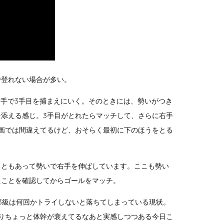
で登れない場合が多い。
右手で3手目を捕まえにいく。そのときには、勢いがつき
添える感じ。3手目がとれたらマッチして、さらに右手
画では間違えてるけど、おそらく最初に下のほうをとる
こともあって勢いで右手を伸ばしています。ここも勢い
たことを確認してからゴールをマッチ。
3級は何回かトライしないと落ちてしまっている現状。
りちょっと体幹が衰えてるなあと実感しつつある今日こ