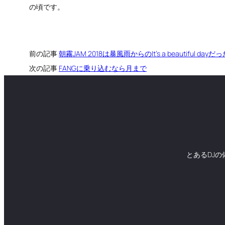
の頃です。
前の記事
朝霧JAM 2018は暴風雨からのIt’s a beautiful dayだ
次の記事
FANGに乗り込むなら月まで
とあるDJ