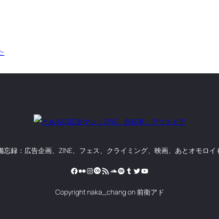
った
の備忘録：広告企画、ZINE、フェス、クライミング、映画、あとオモロイ
Facebook
Flickr
Instagram
Last.fm
RSS フィード
SoundCloud
Spotify
Tumblr
Twitter
YouTube
Copyright naka_chang on 前衛アド