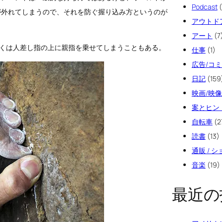
Podcast
(
が外れてしまうので、それを防ぐ握り込み方というのが
アウトド
アート
(7
しくは人差し指の上に親指を乗せてしまうこともある。
仕事
(1)
広告/コ
日記
(159
映画/映
案とヒン
自転車
(2
読書
(13)
通販 / 
音楽
(19)
最近の