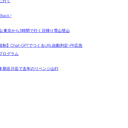
に行く
Back !
山 東京から3時間で行く日帰り雪山登山
9
制】Chat-GPTでつくるURL自動判定-PR広告
プログラム
冬期谷川岳で去年のリベンジ山行