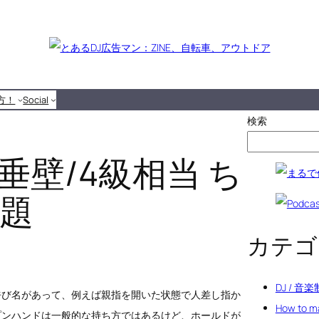
り方！
Social
検索
ary 垂壁/4級相当 ち
題
カテゴ
DJ / 音
呼び名があって、例えば親指を開いた状態で人差し指か
How to 
プンハンドは一般的な持ち方ではあるけど、ホールドが