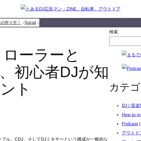
NEの作り方！
Social
検索
トローラーと
、初心者DJが知
イント
カテゴ
DJ / 音
How to 
Podcast
(
アウトド
ブル、CDJ、そしてDJミキサーという構成が一般的な