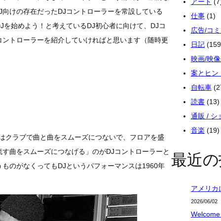
アート
(7
J向けの存在だったDJコントローラーを常設している
仕事
(1)
Jを始めよう！と考えているDJ初心者に向けて、DJコ
広告/コ
コントローラーを紹介していければと思います（随時更
日記
(159
映画/映
案とヒン
自転車
(2
読書
(13)
通販 / 
音楽
(19)
Jはクラブで曲と曲をスムーズにつないで、フロアを盛
流す曲をスムーズにつなげる」のがDJコントローラーと
最近の
ものがなくってもDJというパフォーマンスは1960年
アメリカ
2026/06/02
Welcome 