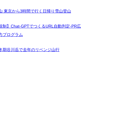
山 東京から3時間で行く日帰り雪山登山
制】Chat-GPTでつくるURL自動判定-PR広
力プログラム
冬期谷川岳で去年のリベンジ山行