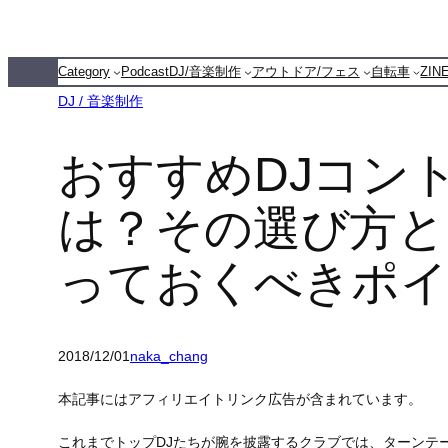
Category
Podcast
DJ/音楽制作
アウトドア/フェス
自転車
ZI
DJ / 音楽制作
おすすめDJコン
は？その選び方と
っておくべきポ
2018/12/01
naka_chang
本記事にはアフィリエイトリンク広告が含まれています。
これまでトップDJたちが腕を披露するクラブでは、ターンテー