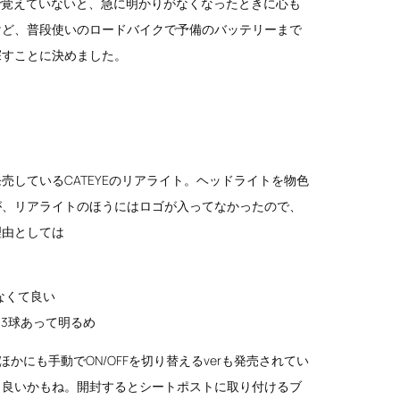
で覚えていないと、急に明かりがなくなったときに心も
けど、普段使いのロードバイクで予備のバッテリーまで
探すことに決めました。
しているCATEYEのリアライト。ヘッドライトを物色
が、リアライトのほうにはロゴが入ってなかったので、
理由としては
なくて良い
、3球あって明るめ
ほかにも手動でON/OFFを切り替えるverも発売されてい
も良いかもね。開封するとシートポストに取り付けるブ