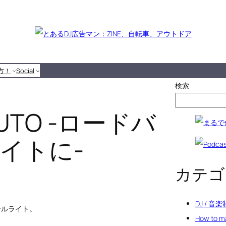
り方！
Social
検索
 AUTO -ロードバ
イトに-
カテゴ
DJ / 音
ールライト。
How to 