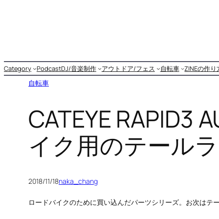
内
容
を
ス
キ
Category
Podcast
DJ/音楽制作
アウトドア/フェス
自転車
ZINEの作
ッ
自転車
プ
CATEYE RAPID3
イク用のテールラ
2018/11/18
naka_chang
ロードバイクのために買い込んだパーツシリーズ。お次はテ