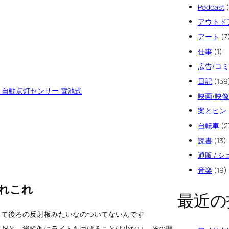
Podcast
(
アウトド
アート
(7
仕事
(1)
広告/コ
日記
(159
630 自動点灯センサー 電池式
映画/映
案とヒン
自転車
(2
読書
(13)
通販 / 
音楽
(19)
れこれ
最近の
って後ろの反射板みたいなのついてないんです
トだと、後輪側にライトをつけることは少ない。その理