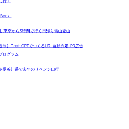
に行く
Back !
山 東京から3時間で行く日帰り雪山登山
9
制】Chat-GPTでつくるURL自動判定-PR広告
プログラム
冬期谷川岳で去年のリベンジ山行