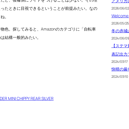
アメリカ
たったときに目視できるということが前提みたい。なの
2026/06/02
Welcome 
すね。
2026/05/25
色。探してみると、Amazonのカテゴリに「自転車
冬の赤城
のは結構一般的みたい。
2024/06/0
【ステマ規
表記出力
2024/03/17
快晴の厳
2024/03/10
INI CHIPPY REAR SILVER