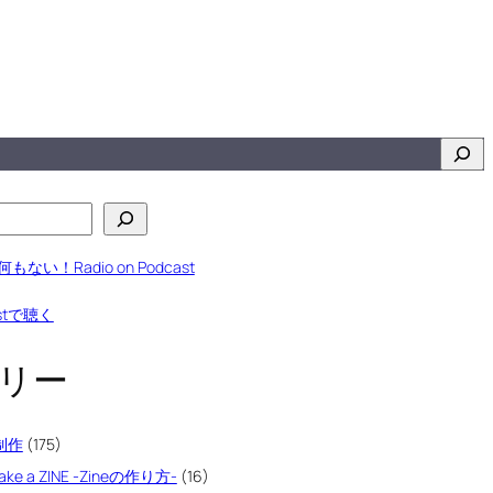
検
索
リー
楽制作
(175)
make a ZINE -Zineの作り方-
(16)