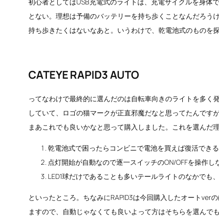
初心者としてはUSB充電式のライトは、充電サイクルを身体
とない。理想は予備のバッテリーを持ち歩くことなんだろう
持ち歩きたくはないなあと。いうわけで、乾電池式のものを
CATEYE RAPID3 AUTO
ってなわけで最終的に選んだのは自転車向きのライトを多く発売
していて、ロゴの猫マークが正直邪魔だなと思ってたんです
まあこれでも良いかなと思って購入しました。これを選んだ
乾電池式で困ったらコンビニで電池を買えば復活できる
点灯開始が自動なので逐一スイッチのON/OFFを操作し
LED1球だけであることも多いテールライトのなかでも
といったところ。ちなみにRAPID3は今回購入したオートverの
ますので、自動じゃなくても良いよって方はそちらを選んで