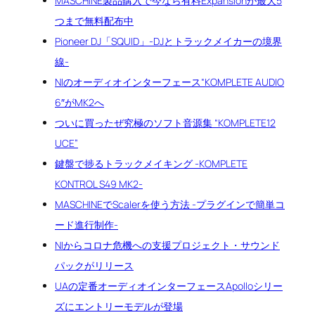
MASCHINE製品購入で今なら有料Expansionが最大5
つまで無料配布中
Pioneer DJ「SQUID」-DJとトラックメイカーの境界
線-
NIのオーディオインターフェース“KOMPLETE AUDIO
6″がMK2へ
ついに買ったぜ究極のソフト音源集 “KOMPLETE12
UCE”
鍵盤で捗るトラックメイキング -KOMPLETE
KONTROL S49 MK2-
MASCHINEでScalerを使う方法 -プラグインで簡単コ
ード進行制作-
NIからコロナ危機への支援プロジェクト・サウンド
パックがリリース
UAの定番オーディオインターフェースApolloシリー
ズにエントリーモデルが登場