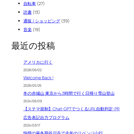
自転車
(27)
読書
(13)
通販 / ショッピング
(39)
音楽
(19)
最近の投稿
アメリカに行く
2026/06/02
Welcome Back !
2026/05/25
冬の赤城山 東京から3時間で行く日帰り雪山登山
2024/06/09
【ステマ規制】Chat-GPTでつくるURL自動判定-PR
広告表記出力プログラム
2024/03/17
快晴の厳冬期谷川岳で去年のリベンジ山行