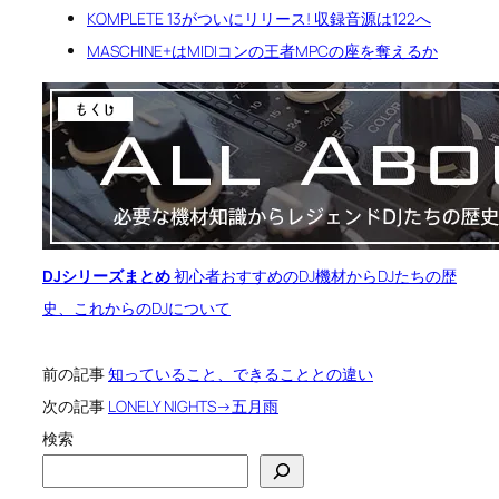
KOMPLETE 13がついにリリース! 収録音源は122へ
MASCHINE+はMIDIコンの王者MPCの座を奪えるか
関
連
ま
と
め
ペ
ー
ジ
DJシリーズまとめ
初心者おすすめのDJ機材からDJたちの歴
史、これからのDJについて
前の記事
知っていること、できることとの違い
次の記事
LONELY NIGHTS→五月雨
検索