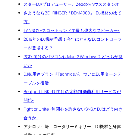
スターDJ/プロデューサー、Zeddのハウススタジオ
さようならBEHRINGER「DDM4000」-DJ機材の捨て
方-
TANNOY -スコットランドで最も偉大なスピーカー-
2019年のDJ機材予想！今年はどんなDJコントローラ
ーが登場する？
PCDJ向けのパソコンはMac？Windows？どっちが良
いか
DJ御用達ブランドTechnicsが、ついにDJ用ターンテ
ーブルを復活
Beatport LINK -DJ向けの定額制 楽曲利用サービスが
開始-
Fight or Unite -無関心を許さないSNSとDJはどう向き
合うか-
アナログ回帰、ロータリーミキサー、DJ機材と身体