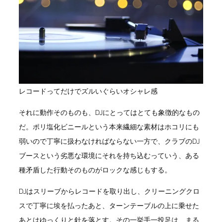
レコードってだけでズルいぐらいオシャレ感
それに動作そのものも、DJにとってはとても象徴的なもの
だ。ポリ塩化ビニールという本来繊細な素材はホコリにも
弱いので丁寧に扱わなければならない一方で、クラブのDJ
ブースという劣悪な環境にそれを持ち込むっていう、ある
種矛盾した行動そのものがロックな感じもする。
DJはスリーブからレコードを取り出し、クリーニングクロ
スで丁寧に埃を払ったあと、ターンテーブルの上に乗せた
あとはゆっくりと針を落とす。その一挙手一投足は、まる