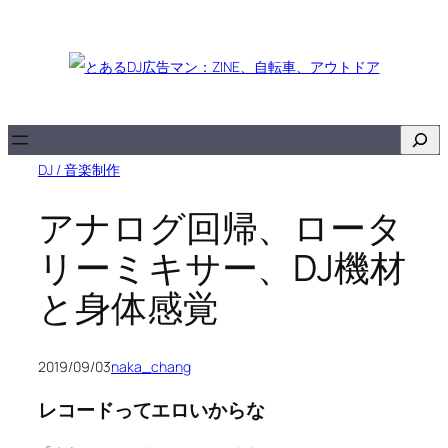
内
容
を
ス
キ
検
ッ
索
DJ / 音楽制作
プ
アナログ回帰、ロータ
リーミキサー、DJ機材
と身体感覚
2019/09/03
naka_chang
レコードってエロいからな