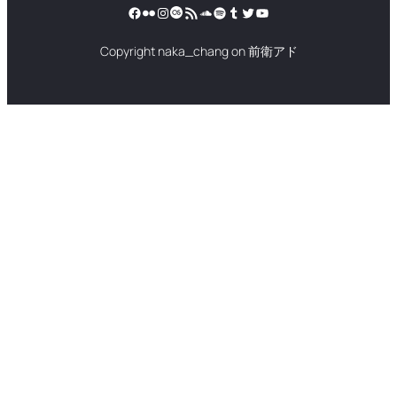
Facebook
Flickr
Instagram
Last.fm
RSS フィード
SoundCloud
Spotify
Tumblr
Twitter
YouTube
Copyright naka_chang on 前衛アド