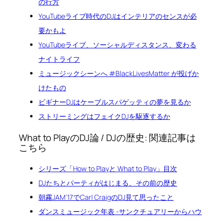
の行方
YouTubeライブ時代のDJはインテリアのセンスが必
要かもよ
YouTubeライブ、ソーシャルディスタンス、変わる
ナイトライフ
ミュージックシーンへ #BlackLivesMatter が投げか
けたもの
ビギナーDJはケーブルスパゲッティの夢を見るか
ストリーミングはフェイクDJを駆逐するか
What to PlayのDJ論 / DJの歴史: 関連記事は
こちら
シリーズ「How to Playと What to Play」目次
DJたちとパーティがはじまる、その前の歴史
朝霧JAM’17でCarl CraigのDJ見て思ったこと
ダンスミュージック年表 -サンクチュアリーからハウ