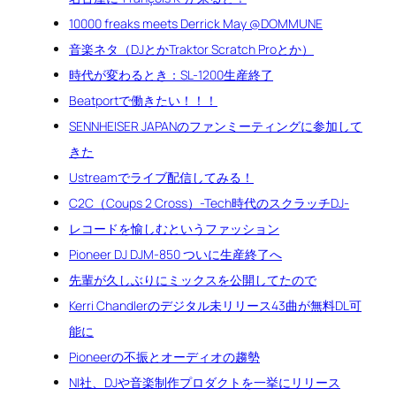
10000 freaks meets Derrick May @DOMMUNE
音楽ネタ（DJとかTraktor Scratch Proとか）
時代が変わるとき：SL-1200生産終了
Beatportで働きたい！！！
SENNHEISER JAPANのファンミーティングに参加して
きた
Ustreamでライブ配信してみる！
C2C（Coups 2 Cross）-Tech時代のスクラッチDJ-
レコードを愉しむというファッション
Pioneer DJ DJM-850 ついに生産終了へ
先輩が久しぶりにミックスを公開してたので
Kerri Chandlerのデジタル未リリース43曲が無料DL可
能に
Pioneerの不振とオーディオの趨勢
NI社、DJや音楽制作プロダクトを一挙にリリース