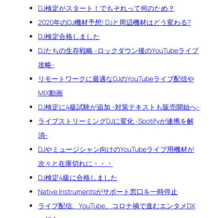
DJ検定がスタート！でもそれって何のため？
2020年のDJ機材予想! DJと周辺機材はどう変わる?
DJ検定合格しました
DJたちの生存戦略 -ロックダウン後のYouTubeライブ
攻略-
リモートワークに最適なDJのYouTubeライブ配信や
MIX動画
DJ検定に4級試験が追加 -対策テキストも販売開始へ-
ライブストリーミングDJに変化 -Spotifyが連携を解
消-
DJやミュージシャン向けのYouTubeライブ用機材が
次々と在庫切れに・・・
DJ検定4級に合格しました
Native Instrumentsがサポート窓口を一時停止
ライブ配信、YouTube、コロナ禍で進むエンタメDX