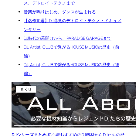
ス、デトロイトテクノまで-
音楽が鳴りはじめ、ダンスが生まれる
【名作10選】DJ必見のデトロイトテクノ・ドキュメ
ンタリー
DJ時代の幕開けから、PARADISE GARAGEまで
DJ, Artist, CLUBで繋がるHOUSE MUSICの歴史（前
編）
DJ, Artist, CLUBで繋がるHOUSE MUSICの歴史（後
編）
関
連
ま
と
め
ペ
ー
ジ
DJシリーズまとめ
初心者おすすめのDJ機材からDJたちの歴