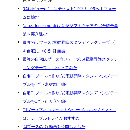
感覚 ← この記事
RAレビューは“コンテクスト”で巨大プラットフォー
ムに挑む
Native Instrumentsは音楽ソフトウェアの完全統合事
業へ突き進む
最強のDJブース(電動昇降スタンディングテーブル)
を自宅につくる-計画編-
最強の自宅DJブース向けテーブル(電動昇降スタンデ
ィングテーブル)つくってみた
自宅DJブースの作り方(電動昇降スタンディングテー
ブルをDIY) -木材加工編-
自宅DJブースの作り方(電動昇降スタンディングテー
ブルをDIY) -組み立て編-
DJブース下のコンセントやケーブルマネジメントに
は、ケーブルトレイがおすすめ
DJブースのDIY動画を公開しました