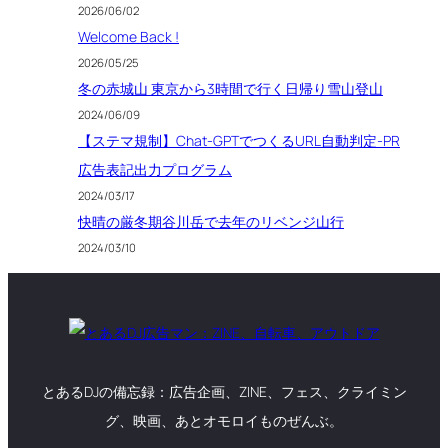
2026/06/02
Welcome Back !
2026/05/25
冬の赤城山 東京から3時間で行く日帰り雪山登山
2024/06/09
【ステマ規制】Chat-GPTでつくるURL自動判定-PR
広告表記出力プログラム
2024/03/17
快晴の厳冬期谷川岳で去年のリベンジ山行
2024/03/10
とあるDJの備忘録：広告企画、ZINE、フェス、クライミン
グ、映画、あとオモロイものぜんぶ。