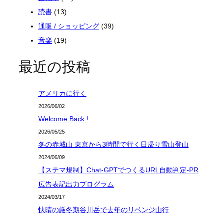
読書
(13)
通販 / ショッピング
(39)
音楽
(19)
最近の投稿
アメリカに行く
2026/06/02
Welcome Back !
2026/05/25
冬の赤城山 東京から3時間で行く日帰り雪山登山
2024/06/09
【ステマ規制】Chat-GPTでつくるURL自動判定-PR
広告表記出力プログラム
2024/03/17
快晴の厳冬期谷川岳で去年のリベンジ山行