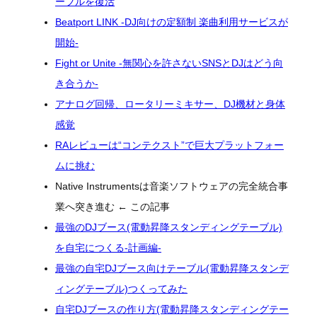
ーブルを復活
Beatport LINK -DJ向けの定額制 楽曲利用サービスが
開始-
Fight or Unite -無関心を許さないSNSとDJはどう向
き合うか-
アナログ回帰、ロータリーミキサー、DJ機材と身体
感覚
RAレビューは“コンテクスト”で巨大プラットフォー
ムに挑む
Native Instrumentsは音楽ソフトウェアの完全統合事
業へ突き進む ← この記事
最強のDJブース(電動昇降スタンディングテーブル)
を自宅につくる-計画編-
最強の自宅DJブース向けテーブル(電動昇降スタンデ
ィングテーブル)つくってみた
自宅DJブースの作り方(電動昇降スタンディングテー