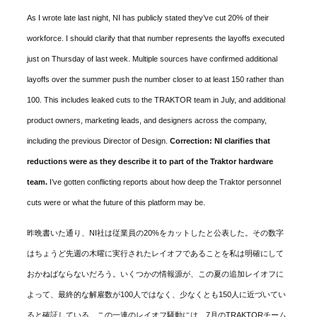
As I wrote late last night, NI has publicly stated they’ve cut 20% of their
workforce. I should clarify that that number represents the layoffs executed
just on Thursday of last week. Multiple sources have confirmed additional
layoffs over the summer push the number closer to at least 150 rather than
100. This includes leaked cuts to the TRAKTOR team in July, and additional
product owners, marketing leads, and designers across the company,
including the previous Director of Design.
Correction: NI clarifies that
reductions were as they describe it to part of the Traktor hardware
team.
I’ve gotten conflicting reports about how deep the Traktor personnel
cuts were or what the future of this platform may be.
昨晩書いた通り、NI社は従業員の20%をカットしたと公表した。その数字
はちょうど先週の木曜に実行されたレイオフであることを私は明確にして
おかねばならないだろう。いくつかの情報源が、この夏の追加レイオフに
よって、最終的な解雇数が100人ではなく、少なくとも150人に近づいてい
ると確証している。この一連のレイオフ騒動には、7月のTRAKTORチーム