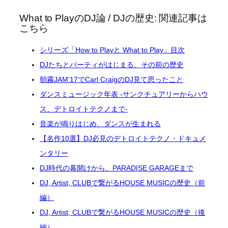
What to PlayのDJ論 / DJの歴史: 関連記事は
こちら
シリーズ「How to Playと What to Play」目次
DJたちとパーティがはじまる、その前の歴史
朝霧JAM’17でCarl CraigのDJ見て思ったこと
ダンスミュージック年表 -サンクチュアリーからハウ
ス、デトロイトテクノまで-
音楽が鳴りはじめ、ダンスが生まれる
【名作10選】DJ必見のデトロイトテクノ・ドキュメ
ンタリー
DJ時代の幕開けから、PARADISE GARAGEまで
DJ, Artist, CLUBで繋がるHOUSE MUSICの歴史（前
編）
DJ, Artist, CLUBで繋がるHOUSE MUSICの歴史（後
編）