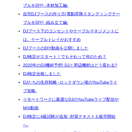
ブルをDIY) -木材加工編-
自宅DJブースの作り方(電動昇降スタンディングテー
ブルをDIY) -組み立て編-
DJブース下のコンセントやケーブルマネジメントに
は、ケーブルトレイがおすすめ
DJブースのDIY動画を公開しました
DJ検定がスタート！でもそれって何のため？
2020年のDJ機材予想! DJと周辺機材はどう変わる?
DJ検定合格しました
DJたちの生存戦略 -ロックダウン後のYouTubeライ
ブ攻略-
リモートワークに最適なDJのYouTubeライブ配信や
MIX動画
DJ検定に4級試験が追加 -対策テキストも販売開始
へ-