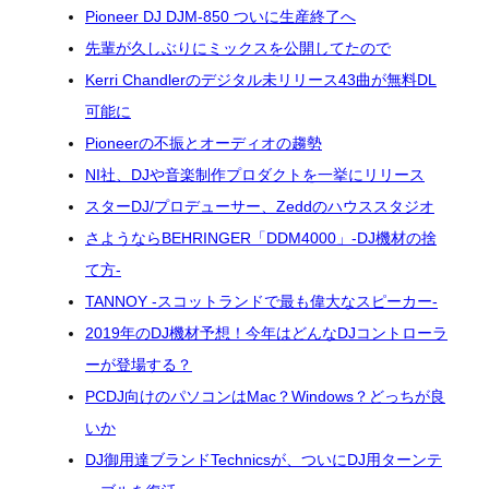
Pioneer DJ DJM-850 ついに生産終了へ
先輩が久しぶりにミックスを公開してたので
Kerri Chandlerのデジタル未リリース43曲が無料DL
可能に
Pioneerの不振とオーディオの趨勢
NI社、DJや音楽制作プロダクトを一挙にリリース
スターDJ/プロデューサー、Zeddのハウススタジオ
さようならBEHRINGER「DDM4000」-DJ機材の捨
て方-
TANNOY -スコットランドで最も偉大なスピーカー-
2019年のDJ機材予想！今年はどんなDJコントローラ
ーが登場する？
PCDJ向けのパソコンはMac？Windows？どっちが良
いか
DJ御用達ブランドTechnicsが、ついにDJ用ターンテ