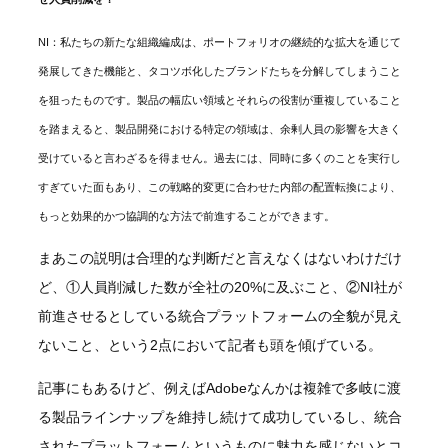
NI：私たちの新たな組織編成は、ポートフォリオの継続的な拡大を通じて
発展してきた機能と、タコツボ化したブランドたちを分解してしまうこと
を狙ったものです。製品の幅広い領域とそれらの役割が重複していること
を踏まえると、製品開発における特定の領域は、余剰人員の影響を大きく
受けていると言わざるを得ません。過去には、同時に多くのことを実行し
すぎていた面もあり、この戦略的変更に合わせた内部の配置転換により、
もっと効果的かつ協調的な方法で前進することができます。
まあこの説明は合理的な判断だと言えなくはないわけだけ
ど、①人員削減した数が全社の20%に及ぶこと、②NI社が
前進させるとしている統合プラットフォームの全貌が見え
ないこと、という2点において記者も頭を傾げている。
記事にもあるけど、例えばAdobeなんかは複雑で多岐に渡
る製品ラインナップを維持し続けて成功しているし、統合
されたプラットフォームというものに魅力を感じないとコ