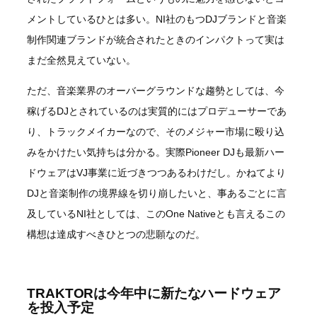
メントしているひとは多い。NI社のもつDJブランドと音楽
制作関連ブランドが統合されたときのインパクトって実は
まだ全然見えていない。
ただ、音楽業界のオーバーグラウンドな趨勢としては、今
稼げるDJとされているのは実質的にはプロデューサーであ
り、トラックメイカーなので、そのメジャー市場に殴り込
みをかけたい気持ちは分かる。実際Pioneer DJも最新ハー
ドウェアはVJ事業に近づきつつあるわけだし。かねてより
DJと音楽制作の境界線を切り崩したいと、事あるごとに言
及しているNI社としては、このOne Nativeとも言えるこの
構想は達成すべきひとつの悲願なのだ。
TRAKTORは今年中に新たなハードウェア
を投入予定