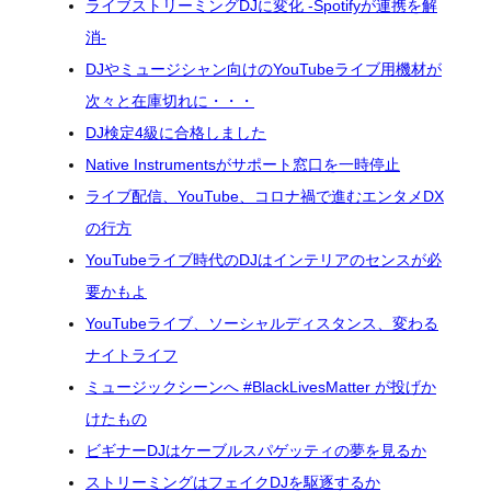
ライブストリーミングDJに変化 -Spotifyが連携を解
消-
DJやミュージシャン向けのYouTubeライブ用機材が
次々と在庫切れに・・・
DJ検定4級に合格しました
Native Instrumentsがサポート窓口を一時停止
ライブ配信、YouTube、コロナ禍で進むエンタメDX
の行方
YouTubeライブ時代のDJはインテリアのセンスが必
要かもよ
YouTubeライブ、ソーシャルディスタンス、変わる
ナイトライフ
ミュージックシーンへ #BlackLivesMatter が投げか
けたもの
ビギナーDJはケーブルスパゲッティの夢を見るか
ストリーミングはフェイクDJを駆逐するか