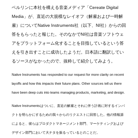
ベルリンに本社を構える音楽メディア「Cereate Digital
Media」が、直近の大規模なレイオフ（解雇および一時解
雇）についてNative Instruments社（以下、NI社）からの回
答をもらったと報じた。そのなかでNI社は音楽ソフトウェ
アをプラットフォーム化することを目指しているという答
えを引き出すことに成功したようだ。日本語に翻訳してい
るソースがなかったので、抜粋して紹介してみよう。
Native Instruments has responded to our request for more clarity on recent
layoffs and how this impacts their future plans. Other sources tell us there
have been deep cuts into teams managing products, marketing, and design.
Native Instrumentsはついに、直近の解雇とそれに伴う計画に対するインパ
クトを明らかにするための我々からのリクエストに回答した。他の情報源
によると、彼らはプロダクトマネージメント部門、マーケティングおよび
デザイン部門において大ナタを振るっているとのことだ。