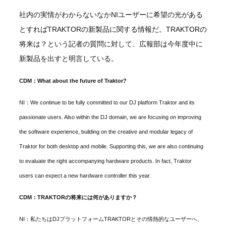
社内の実情がわからないなかNIユーザーに希望の光がある
とすればTRAKTORの新製品に関する情報だ。TRAKTORの
将来は？という記者の質問に対して、広報部は今年度中に
新製品を出すと明言している。
CDM：What about the future of Traktor?
NI：We continue to be fully committed to our DJ platform Traktor and its
passionate users. Also within the DJ domain, we are focusing on improving
the software experience, building on the creative and modular legacy of
Traktor for both desktop and mobile. Supporting this, we are also continuing
to evaluate the right accompanying hardware products. In fact, Traktor
users can expect a new hardware controller this year.
CDM：TRAKTORの将来には何がありますか？
NI：私たちはDJプラットフォームTRAKTORとその情熱的なユーザーへ、