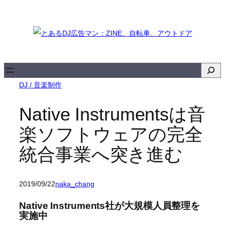
内
容
を
ス
キ
検
ッ
索
DJ / 音楽制作
プ
Native Instrumentsは音
楽ソフトウェアの完全
統合事業へ突き進む
2019/09/22
naka_chang
Native Instruments社が大規模人員整理を
実施中