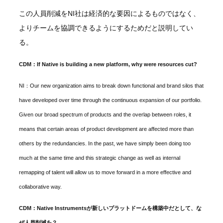
この人員削減をNI社は経済的な要因によるものではなく、
よりチームを協調できるようにするためだと説明してい
る。
CDM：If Native is building a new platform, why were resources cut?
NI：Our new organization aims to break down functional and brand silos that
have developed over time through the continuous expansion of our portfolio.
Given our broad spectrum of products and the overlap between roles, it
means that certain areas of product development are affected more than
others by the redundancies. In the past, we have simply been doing too
much at the same time and this strategic change as well as internal
remapping of talent will allow us to move forward in a more effective and
collaborative way.
CDM：Native Instrumentsが新しいプラットドームを構築中だとして、な
ぜ人員削減を？