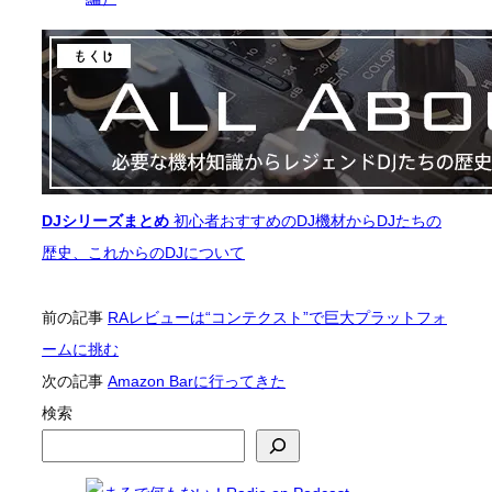
関
連
ま
と
め
ペ
ー
ジ
DJシリーズまとめ
初心者おすすめのDJ機材からDJたちの
歴史、これからのDJについて
前の記事
RAレビューは“コンテクスト”で巨大プラットフォ
ームに挑む
次の記事
Amazon Barに行ってきた
検索