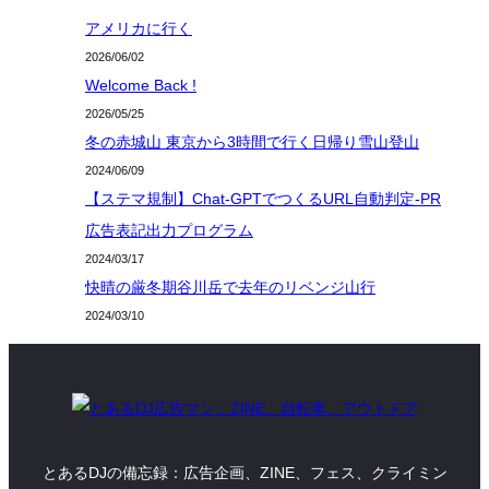
アメリカに行く
2026/06/02
Welcome Back !
2026/05/25
冬の赤城山 東京から3時間で行く日帰り雪山登山
2024/06/09
【ステマ規制】Chat-GPTでつくるURL自動判定-PR
広告表記出力プログラム
2024/03/17
快晴の厳冬期谷川岳で去年のリベンジ山行
2024/03/10
とあるDJの備忘録：広告企画、ZINE、フェス、クライミン