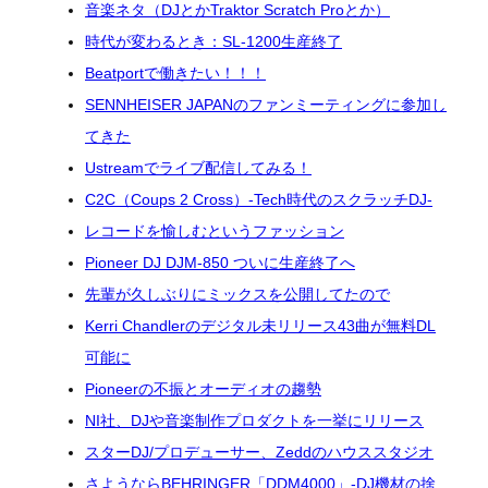
音楽ネタ（DJとかTraktor Scratch Proとか）
時代が変わるとき：SL-1200生産終了
Beatportで働きたい！！！
SENNHEISER JAPANのファンミーティングに参加し
てきた
Ustreamでライブ配信してみる！
C2C（Coups 2 Cross）-Tech時代のスクラッチDJ-
レコードを愉しむというファッション
Pioneer DJ DJM-850 ついに生産終了へ
先輩が久しぶりにミックスを公開してたので
Kerri Chandlerのデジタル未リリース43曲が無料DL
可能に
Pioneerの不振とオーディオの趨勢
NI社、DJや音楽制作プロダクトを一挙にリリース
スターDJ/プロデューサー、Zeddのハウススタジオ
さようならBEHRINGER「DDM4000」-DJ機材の捨