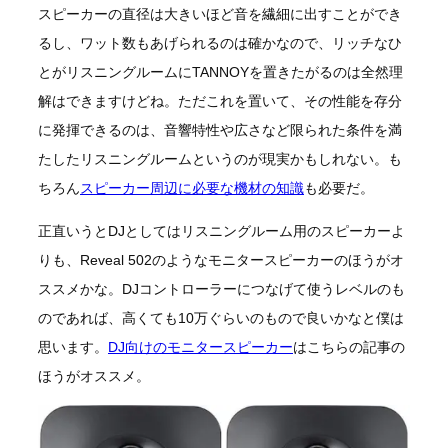
スピーカーの直径は大きいほど音を繊細に出すことができ
るし、ワット数もあげられるのは確かなので、リッチなひ
とがリスニングルームにTANNOYを置きたがるのは全然理
解はできますけどね。ただこれを置いて、その性能を存分
に発揮できるのは、音響特性や広さなど限られた条件を満
たしたリスニングルームというのが現実かもしれない。も
ちろん
スピーカー周辺に必要な機材の知識
も必要だ。
正直いうとDJとしてはリスニングルーム用のスピーカーよ
りも、Reveal 502のようなモニタースピーカーのほうがオ
ススメかな。DJコントローラーにつなげて使うレベルのも
のであれば、高くても10万ぐらいのもので良いかなと僕は
思います。
DJ向けのモニタースピーカー
はこちらの記事の
ほうがオススメ。