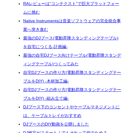
RAレビューは“コンテクスト”で巨大プラットフォー
ムに挑む
Native Instrumentsは音楽ソフトウェアの完全統合事
業へ突き進む
最強のDJブース(電動昇降スタンディングテーブル)
を自宅につくる-計画編-
最強の自宅DJブース向けテーブル(電動昇降スタンデ
ィングテーブル)つくってみた
自宅DJブースの作り方(電動昇降スタンディングテー
ブルをDIY) -木材加工編-
自宅DJブースの作り方(電動昇降スタンディングテー
ブルをDIY) -組み立て編-
DJブース下のコンセントやケーブルマネジメントに
は、ケーブルトレイがおすすめ
DJブースのDIY動画を公開しました
DJ検定がスタート！でもそれって何のため？