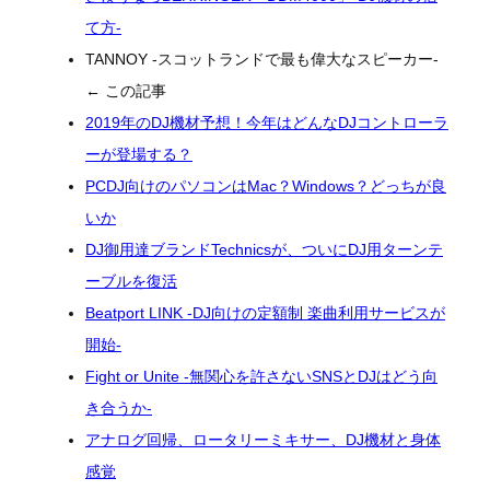
て方-
TANNOY -スコットランドで最も偉大なスピーカー-
← この記事
2019年のDJ機材予想！今年はどんなDJコントローラ
ーが登場する？
PCDJ向けのパソコンはMac？Windows？どっちが良
いか
DJ御用達ブランドTechnicsが、ついにDJ用ターンテ
ーブルを復活
Beatport LINK -DJ向けの定額制 楽曲利用サービスが
開始-
Fight or Unite -無関心を許さないSNSとDJはどう向
き合うか-
アナログ回帰、ロータリーミキサー、DJ機材と身体
感覚