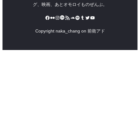
グ、映画、あとオモロイものぜんぶ。
Facebook
Flickr
Instagram
Last.fm
RSS フィード
SoundCloud
Spotify
Tumblr
Twitter
YouTube
Copyright naka_chang on 前衛アド