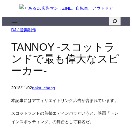
内
容
検
を
索
DJ / 音楽制作
ス
キ
TANNOY -スコットラ
ッ
ンドで最も偉大なスピ
プ
ーカー-
2018/11/02
naka_chang
本記事にはアフィリエイトリンク広告が含まれています。
スコットランドの首都エディンバラというと、映画「トレ
インスポッティング」の舞台として有名だ。