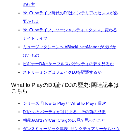
の行方
YouTubeライブ時代のDJはインテリアのセンスが必
要かもよ
YouTubeライブ、ソーシャルディスタンス、変わる
ナイトライフ
ミュージックシーンへ #BlackLivesMatter が投げか
けたもの
ビギナーDJはケーブルスパゲッティの夢を見るか
ストリーミングはフェイクDJを駆逐するか
What to PlayのDJ論 / DJの歴史: 関連記事は
こちら
シリーズ「How to Playと What to Play」目次
DJたちとパーティがはじまる、その前の歴史
朝霧JAM’17でCarl CraigのDJ見て思ったこと
ダンスミュージック年表 -サンクチュアリーからハウ