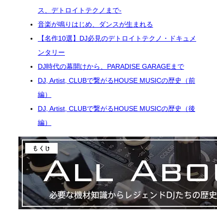
ス、デトロイトテクノまで-
音楽が鳴りはじめ、ダンスが生まれる
【名作10選】DJ必見のデトロイトテクノ・ドキュメ
ンタリー
DJ時代の幕開けから、PARADISE GARAGEまで
DJ, Artist, CLUBで繋がるHOUSE MUSICの歴史（前
編）
DJ, Artist, CLUBで繋がるHOUSE MUSICの歴史（後
編）
関
連
ま
と
め
ペ
ー
ジ