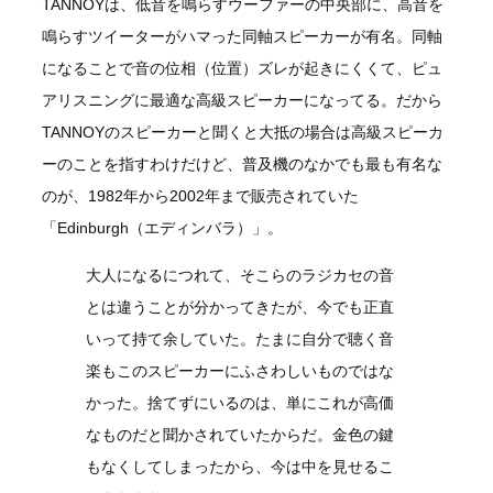
TANNOYは、低音を鳴らすウーファーの中央部に、高音を
鳴らすツイーターがハマった同軸スピーカーが有名。同軸
になることで音の位相（位置）ズレが起きにくくて、ピュ
アリスニングに最適な高級スピーカーになってる。だから
TANNOYのスピーカーと聞くと大抵の場合は高級スピーカ
ーのことを指すわけだけど、普及機のなかでも最も有名な
のが、1982年から2002年まで販売されていた
「Edinburgh（エディンバラ）」。
大人になるにつれて、そこらのラジカセの音
とは違うことが分かってきたが、今でも正直
いって持て余していた。たまに自分で聴く音
楽もこのスピーカーにふさわしいものではな
かった。捨てずにいるのは、単にこれが高価
なものだと聞かされていたからだ。金色の鍵
もなくしてしまったから、今は中を見せるこ