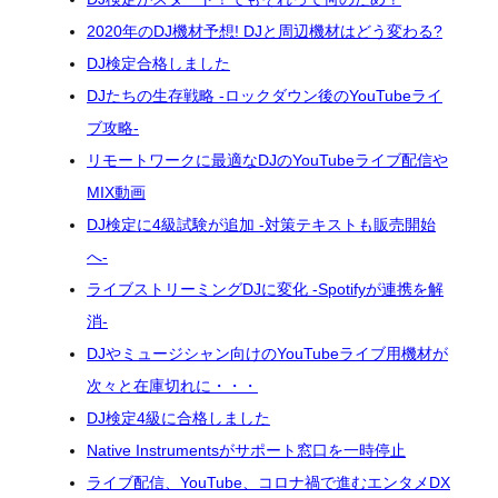
2020年のDJ機材予想! DJと周辺機材はどう変わる?
DJ検定合格しました
DJたちの生存戦略 -ロックダウン後のYouTubeライ
ブ攻略-
リモートワークに最適なDJのYouTubeライブ配信や
MIX動画
DJ検定に4級試験が追加 -対策テキストも販売開始
へ-
ライブストリーミングDJに変化 -Spotifyが連携を解
消-
DJやミュージシャン向けのYouTubeライブ用機材が
次々と在庫切れに・・・
DJ検定4級に合格しました
Native Instrumentsがサポート窓口を一時停止
ライブ配信、YouTube、コロナ禍で進むエンタメDX